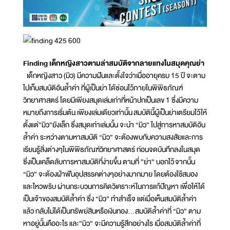
Finding เด็กหญิงสาวตามล่าสมบัติจากลายแทงในสมุดคุณย่า
เด็กหญิงสาว (มิว) มีความฝันและตั้งใจว่าเมื่ออายุครบ 15 ปี จะตาม
ไปเก็บสมบัติอันล้ำค่า ที่ผู้เป็นย่า ได้ซ่อนไว้ภายในพิพิธภัณฑ์
วิทยาศาสตร์ โดยมีเพียงสมุดเล่มเก่าที่หน้าปกเป็นเลข 1 ซึ่งมีความ
หมายถึงการเริ่มต้น เพียงเล่มเดียวเท่านั้น สมบัตินี้ผู้เป็นย่าเตรียมไว้ให้
ตั้งแต่”มิว”ยังเล็ก ซึ่งสมุดเก่าเล่มนั้น จะนำ “มิว” ไปสู่การหาสมบัติอัน
ล้ำค่า ระหว่างตามหาสมบัติ “มิว” จะต้องพบกับความสงสัยและการ
เรียนรู้สิ่งต่างๆในพิพิธภัณฑ์วิทยาศาสตร์ ก่อนจดบันทึกลงในสมุด
ซึ่งเป็นเคล็ดลับการหาสมบัติที่ง่ายขึ้น ตามที่ ”ย่า” บอกไว้ จากนั้น
“มิว” จะต้องฝ่าฟันอุปสรรคต่างๆอย่างมากมาย โดยต้องใช้สมอง
และไหวพริบ ผ่านกระบวนการคิดวิเคราะห์ในการแก้ปัญหา เพื่อให้ได้
เป็นเจ้าของสมบัติล้ำค่า ซึ่ง “มิว” ทำสำเร็จ แต่เมื่อเห็นสมบัติล้ำค่า
แล้ว กลับไม่ได้เป็นทรัพย์สินหรือเงินทอง...สมบัติล้ำค่าที่ “มิว” ตาม
หาอยู่นั้นคืออะไร และ”มิว” จะมีความรู้สึกอย่างไร เมื่อสมบัติล้ำค่าที่