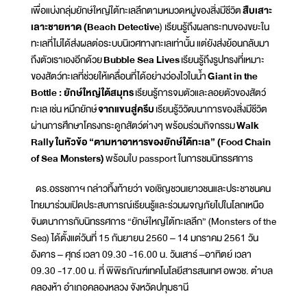
เพื่อแบ่งกลุ่มยักษ์ใหญ่ใต้ทะเลลึกตามหมวดหมู่ของสิ่งมีชีวิต
สืบเสาะ
เลาะชายหาด (Beach Detective
) เรียนรู้ถึงผลกระทบของขยะใน
ทะเลที่ไม่ได้ส่งผลต่อระบบนิเวศทางทะเลเท่านั้น แต่ยังส่งย้อนกลับมา
ถึงตัวเราเองอีกด้วย
Bubble Sea Lives
เรียนรู้ถึงรูปทรงที่เหมาะ
ของสัตว์ทะเลที่ช่วยให้เคลื่อนที่ได้อย่างว่องไวในน้ำ
Giant in the
Bottle : ยักษ์ใหญ่ใต้สมุทร
เรียนรู้การจมตัวและลอยตัวของสัตว์
ทะเล เช่น หมึกยักษ์
จากแขนสู่ครีบ
เรียนรู้วิวัฒนาการของสิ่งมีชีวิต
ผ่านการศึกษาโครงกระดูกสัตว์ต่างๆ พร้อมร่วมกิจกรรม
Walk
Rally ในหัวข้อ “ตามหาอาหารของยักษ์ใต้ทะเล” (Food Chain
of Sea Monsters)
พร้อมใบ passport ในการชมนิทรรศการ
ดร.อรรชกาฯ กล่าวทิ้งท้ายว่า ขอเชิญชวนเยาวชนและประชาชนคน
ไทยมาร่วมเปิดประสบการณ์เรียนรู้และร่วมผจญภัยไปในโลกเหนือ
จินตนาการกับนิทรรศการ “ยักษ์ใหญ่ใต้ทะเลลึก” (Monsters of the
Sea) ได้ตั้งแต่วันที่ 15 กันยายน 2560 – 14 มกราคม 2561 วัน
อังคาร – ศุกร์ เวลา 09.30 -16.00 น. วันเสาร์ –อาทิตย์ เวลา
09.30 -17.00 น. ที่ พิพิธภัณฑ์เทคโนโลยีสารสนเทศ อพวช. ตำบล
คลองห้า อำเภอคลองหลวง จังหวัดปทุมธานี