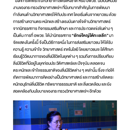
องค์การพิพิธภัณฑ์วิทยาศาสตร์แห่งชาติ หรือ อพวช. นับเป็นหน่วย
งานของกระทรวงวิทยาศาสตร์ฯ ที่มีบทบาทสำคัญในการพัฒนา
กำลังคนด้านวิทยาศาสตร์ให้กับประเทศ โดยเริ่มต้นจากเยาวชน ด้วย
การสร้างความตระหนักและสร้างแรงบันดาลใจด้านวิทยาศาสตร์
จากนิทรรศการ กิจกรรมเสริมศึกษา และการประกวดแข่งขันต่าง ๆ
เป็นต้น การที่ อพวช. ได้นำนิทรรศการ
“ยักษ์ใหญ่ใต้ทะเลลึก”
มา
จัดแสดงในครั้งนี้ จึงเป็นวิธีการหนึ่ง ในการส่งเสริมเยาวชน ให้ได้รับ
ความรู้ ความเข้าใจ วิทยาศาสตร์ เทคโนโลยี โดยเยาวชนจะได้ศึกษา
เรียนรู้วิวัฒนาการของสิ่งมีชีวิตในยุคต่าง ๆ รวมถึงการเปรียบเทียบ
สิ่งมีชีวิตที่มีอยู่ในยุคก่อนประวัติศาสตร์และปัจจุบัน ตลอดจน
ตระหนักและเข้าใจธรรมชาติของสิ่งมีชีวิตต่าง ๆ เหล่านั้น ซึ่งจะก่อให้
เกิดการพัฒนาการคิดอย่างเป็นวิทยาศาสตร์ และการสร้างจิตตระ
หนักอนุรักษ์สิ่งมีชีวิต ทรัพยากรธรรมชาติ และสิ่งแวดล้อม และยัง
สอดคล้องกับนโยบายของกระทรวงวิทยาศาสตร์ฯ อีกด้วย