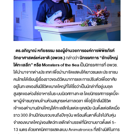
ดร.อภิญาณ์ หทัยธรรม รองผู้อำนวยการองค์การพิพิธภัรฑ์
วิทยาศาสตร์แห่งชาติ (อพวช.)
กล่าวว่า
นิทรรศการ “ยักษ์ใหญ่
ใต้ทะเลลึก” หรือ Monsters of the Sea
เป็นนิทรรศการที่ อพวช.
ได้นำมาจากต่างประเทศ เพื่อนำมาจัดแสดงให้เยาวชนและประชาชน
คนไทยได้เรียนรู้เรื่องราวของวิวัฒนาการและการปรับตัวเพื่ออาศัย
อยู่ในทะเลของสิ่งมีชีวิตขนาดใหญ่ที่ได้ชื่อว่าเป็นนักล่าที่อยู่บนจุด
สูงสุดของห่วงโซ่อาหารในระบบนิเวศทางทะเล โดยนิทรรศการชุดนี้จะ
พาผู้เข้าชมทุกคนข้ามห้วงสมุทรแห่งกาลเวลา เพื่อรู้จักสิ่งมีชีวิต
เจ้าของตำนานยักษ์ใหญ่ใต้ทะเลลึกในแต่ละยุคสมัย นับตั้งแต่อดีตเมื่อ
ราว 300 ล้านปีก่อนจวบจนถึงปัจจุบัน พร้อมตื่นตาตื่นใจไปกับหุ่น
จำลองขนาดใหญ่ของสัตว์ทะเลดึกดำบรรพ์ที่มีความยาวตั้งแต่ 5-
13 เมตร ด้วยเทคนิคการแสดงแบบ Animatronics ที่สร้างมิติในการ