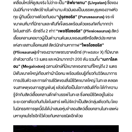
เคลื่อนไหวให้ดูสมจริง ไม่ว่าจะเป็น
“ลิฟยาแทน” (Livyatan)
ชื่อของ
มันมีที่มาจากสัตว์ร้ายในตำนาน ตัวมันเองเป็นบรรพบุรุษของวาฬหัว
ทุย ผู้กินเนื้อวาฬด้วยกันเอง
“ปูรุสซอรัส” (Purussaurus)
จระเข้
ขนาดมหึมาที่มีกรามและฟันที่แข็งแรงพร้อมด้วยแรงกัดที่มากกว่า
ไดโนเสาร์ที- เร๊กซ์ถึง 2 เท่า!
“เพลซิโอซอรัส” (Plesiosaurus)
สัตว์
เลื้อยคลานคอยาวผู้เป็นตำนานต้นแบบของเนสซีหรือสัตว์ประหลาด
แห่งทะเลสาบล็อคเนสส์ สัตว์นักล่ามหากาฬ
“ไพลโอซอรัส”
(Pliosaurus)
เจ้าของฉายาเพชฌฆาตเอ๊กซ์ (Predator X) ที่มีขนาด
ลำตัวยาวถึง 13 เมตร และหนักมากกว่า 200 ตัน รวมทั้ง
“เมกาโลด
อน” (Megalodon)
ฉลามยักษ์ที่มีขนาดของกรามที่ใหญ่ถึง 2 เมตร
มีฟันขนาดใหญ่เกือบเท่าฝ่ามือคน พร้อมเรียนรู้เกี่ยวกับวิวัฒนาการ
การปรับตัว และการดำรงชีวิตของสิ่งมีชีวิตขนาดใหญ่ ในทะเล ตลอด
จนสาเหตุของการสูญพันธุ์ แล้วยังถือเป็นโอกาสอันดีที่จะได้ทำความ
รู้จักกับสัตว์เลื้อยคลานดึกดำบรรพ์ในทะเล ซึ่งเคยมีชีวิตอยู่ในช่วง
ระยะเวลาเดียวกันกับไดโนเสาร์ แต่ไม่จัดว่าเป็นสัตว์กลุ่มเดียวกัน โดย
ในนิทรรศการชุดนี้ยังได้นำเสนอหุ่นจำลองสัตว์เลื้อยคลานในทะเลแห่ง
มหายุคเมโซโซอิกไว้ด้วยกันหลายชนิดอีกด้วย