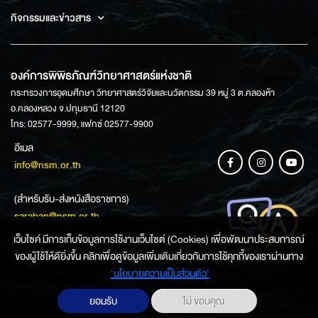
กิจกรรมและข่าวสาร
องค์การพิพิธภัณฑ์วิทยาศาสตร์แห่งชาติ
กระทรวงการอุดมศึกษา วิทยาศาสตร์วิจัยและนวัตกรรม 39 หมู่ 3 ต.คลองห้า
อ.คลองหลวง จ.ปทุมธานี 12120
โทร: 02577-9999, แฟกซ์ 02577-9900
อีเมล
info@nsm.or.th
(สำหรับรับ-ส่งหนังสือราชการ)
saraban@nsm.or.th
เว็บไซค์ มีการเก็บข้อมูลการใช้งานเว็บไซต์ (Cookies) เพื่อพัฒนาประสบการณ์
ของผู้ใช้ให้ดียิ่งขึ้น คลิกเพื่อดูข้อมูลเพิ่มเติมเกี่ยวกับการใช้คุกกี้ของเราผ่านทาง
ช่องทางการสอบถามข้อมูล
‘นโยบายความเป็นส่วนตัว'
ยอมรับ
ไม่ ขอบคุณ