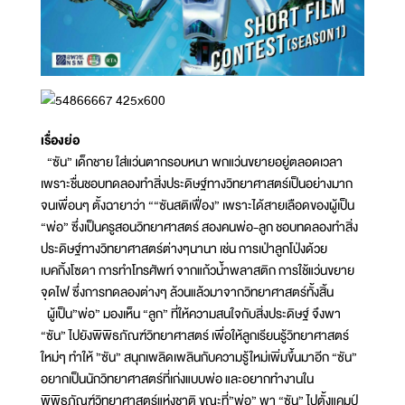
เรื่องย่อ
“ซัน” เด็กชาย ใส่แว่นตากรอบหนา พกแว่นขยายอยู่ตลอดเวลา
เพราะชื่นชอบทดลองทำสิ่งประดิษฐ์ทางวิทยาศาสตร์เป็นอย่างมาก
จนเพื่อนๆ ตั้งฉายาว่า ““ซันสติเฟื่อง” เพราะได้สายเลือดของผู้เป็น
“พ่อ” ซึ่งเป็นครูสอนวิทยาศาสตร์ สองคนพ่อ-ลูก ชอบทดลองทำสิ่ง
ประดิษฐ์ทางวิทยาศาสตร์ต่างๆนานา เช่น การเป่าลูกโป่งด้วย
เบคกิ้งโซดา การทำโทรศัพท์ จากแก้วน้ำพลาสติก การใช้แว่นขยาย
จุดไฟ ซึ่งการทดลองต่างๆ ล้วนแล้วมาจากวิทยาศาสตร์ทั้งสิ้น
ผู้เป็น”พ่อ” มองเห็น “ลูก” ที่ให้ความสนใจกับสิ่งประดิษฐ์ จึงพา
“ซัน” ไปยังพิพิธภัณฑ์วิทยาศาสตร์ เพื่อให้ลูกเรียนรู้วิทยาศาสตร์
ใหม่ๆ ทำให้ ”ซัน” สนุกเพลิดเพลินกับความรู้ใหม่เพิ่มขึ้นมาอีก “ซัน”
อยากเป็นนักวิทยาศาสตร์ที่เก่งแบบพ่อ และอยากทำงานใน
พิพิธภัณฑ์วิทยาศาสตร์แห่งชาติ ขณะที่”พ่อ” พา “ซัน” ไปตั้งแคมป์