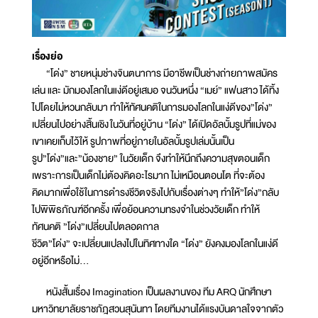
เรื่องย่อ
“โด่ง” ชายหนุ่มช่างจินตนาการ มีอาชีพเป็นช่างถ่ายภาพสมัคร
เล่น และ มักมองโลกในแง่ดีอยู่เสมอ จนวันหนึ่ง “เมย์” แฟนสาว ได้ทิ้ง
ไปโดยไม่หวนกลับมา ทำให้ทัศนคติในการมองโลกในแง่ดีของ”โด่ง”
เปลี่ยนไปอย่างสิ้นเชิง ในวันที่อยู่บ้าน “โด่ง” ได้เปิดอัลบั้มรูปที่แม่ของ
เขาเคยเก็บไว้ให้ รูปภาพที่อยู่ภายในอัลบั้มรูปเล่มนั้นเป็น
รูป”โด่ง”และ”น้องชาย” ในวัยเด็ก จึงทำให้นึกถึงความสุขตอนเด็ก
เพราะการเป็นเด็กไม่ต้องคิดอะไรมาก ไม่เหมือนตอนโต ที่จะต้อง
คิดมากเพื่อใช้ในการดำรงชีวิตจริงไปกับเรื่องต่างๆ ทำให้”โด่ง”กลับ
ไปพิพิธภัณฑ์อีกครั้ง เพื่อย้อนความทรงจำในช่วงวัยเด็ก ทำให้
ทัศนคติ ”โด่ง”เปลี่ยนไปตลอดกาล
ชีวิต”โด่ง” จะเปลี่ยนแปลงไปในทิศทางใด “โด่ง” ยังคงมองโลกในแง่ดี
อยู่อีกหรือไม่...
หนังสั้นเรื่อง Imagination เป็นผลงานของ ทีม ARQ นักศึกษา
มหาวิทยาลัยราชภัฎสวนสุนันทา โดยทีมงานได้แรงบันดาลใจจากตัว