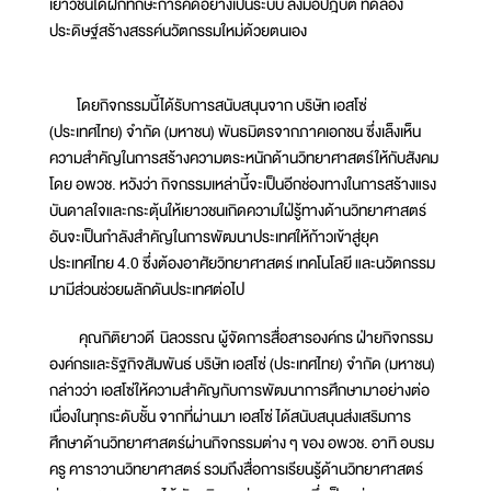
เยาวชนได้ฝึกทักษะการคิดอย่างเป็นระบบ ลงมือปฎิบัติ ทดลอง
ประดิษฐ์สร้างสรรค์นวัตกรรมใหม่ด้วยตนเอง
โดยกิจกรรมนี้ได้รับการสนับสนุนจาก บริษัท เอสโซ่
(ประเทศไทย) จำกัด (มหาชน) พันธมิตรจากภาคเอกชน ซึ่งเล็งเห็น
ความสำคัญในการสร้างความตระหนักด้านวิทยาศาสตร์ให้กับสังคม
โดย อพวช. หวังว่า กิจกรรมเหล่านี้จะเป็นอีกช่องทางในการสร้างแรง
บันดาลใจและกระตุ้นให้เยาวชนเกิดความใฝ่รู้ทางด้านวิทยาศาสตร์
อันจะเป็นกำลังสำคัญในการพัฒนาประเทศให้ก้าวเข้าสู่ยุค
ประเทศไทย 4.0 ซึ่งต้องอาศัยวิทยาศาสตร์ เทคโนโลยี และนวัตกรรม
มามีส่วนช่วยผลักดันประเทศต่อไป
คุณกิติยาวดี นิลวรรณ ผู้จัดการสื่อสารองค์กร ฝ่ายกิจกรรม
องค์กรและรัฐกิจสัมพันธ์ บริษัท เอสโซ่ (ประเทศไทย) จำกัด (มหาชน)
กล่าวว่า เอสโซ่ให้ความสำคัญกับการพัฒนาการศึกษามาอย่างต่อ
เนื่องในทุกระดับชั้น จากที่ผ่านมา เอสโซ่ ได้สนับสนุนส่งเสริมการ
ศึกษาด้านวิทยาศาสตร์ผ่านกิจกรรมต่าง ๆ ของ อพวช. อาทิ อบรม
ครู คาราวานวิทยาศาสตร์ รวมถึงสื่อการเรียนรู้ด้านวิทยาศาสตร์