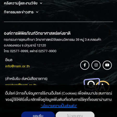
คลังความรู้และงานวิจัย
กิจกรรมและข่าวสาร
องค์การพิพิธภัณฑ์วิทยาศาสตร์แห่งชาติ
กระทรวงการอุดมศึกษา วิทยาศาสตร์วิจัยและนวัตกรรม 39 หมู่ 3 ต.คลองห้า
อ.คลองหลวง จ.ปทุมธานี 12120
โทร: 02577-9999, แฟกซ์ 02577-9900
อีเมล
info@nsm.or.th
(สำหรับรับ-ส่งหนังสือราชการ)
saraban@nsm.or.th
เว็บไซค์ มีการเก็บข้อมูลการใช้งานเว็บไซต์ (Cookies) เพื่อพัฒนาประสบการณ์
ของผู้ใช้ให้ดียิ่งขึ้น คลิกเพื่อดูข้อมูลเพิ่มเติมเกี่ยวกับการใช้คุกกี้ของเราผ่านทาง
ช่องทางการสอบถามข้อมูล
‘นโยบายความเป็นส่วนตัว'
ยอมรับ
ไม่ ขอบคุณ