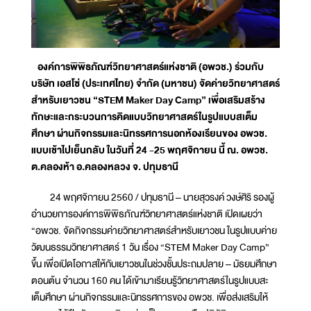
องค์การพิพิธภัณฑ์วิทยาศาสตร์แห่งชาติ (อพวช.) ร่วมกับ
บริษัท เอสโซ่ (ประเทศไทย) จำกัด (มหาชน) จัดค่ายวิทยาศาสตร์
สำหรับเยาวชน “STEM Maker Day Camp” เพื่อเสริมสร้าง
ทักษะและกระบวนการคิดแบบวิทยาศาสตร์ในรูปแบบสเต็ม
ศึกษา ผ่านกิจกรรมและนิทรรศการนอกห้องเรียนของ อพวช.
แบบเช้าไปเย็นกลับ ในวันที่ 24 -25 พฤศจิกายน นี้ ณ. อพวช.
ต.คลองห้า อ.คลองหลวง จ. ปทุมธานี
24 พฤศจิกายน 2560 / ปทุมธานี – นายสุวรงค์ วงษ์ศิริ รองผู้
อำนวยการองค์การพิพิธภัณฑ์วิทยาศาสตร์แห่งชาติ เปิดเผยว่า
“อพวช. จัดกิจกรรมค่ายวิทยาศาสตร์สำหรับเยาวชน ในรูปแบบค่าย
วัฒนธรรมวิทยาศาสตร์ 1 วัน เรื่อง “STEM Maker Day Camp”
ขึ้น เพื่อเปิดโอกาสให้กับเยาวชนในช่วงชั้นประถมปลาย – มัธยมศึกษา
ตอนต้น จำนวน 160 คน ได้เข้ามาเรียนรู้วิทยาศาสตร์ในรูปแบบสะ
เต็มศึกษา ผ่านกิจกรรมและนิทรรศการของ อพวช. เพื่อส่งเสริมให้