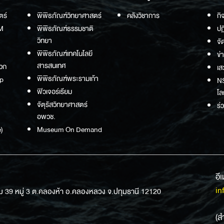
ตร์
พิพิธภัณฑ์วิทยาศาสตร์
คลังวิชาการ
กิ
M
พิพิธภัณฑ์ธรรมชาติ
ปฏ
วิทยา
จั
พิพิธภัณฑ์เทคโนโลยี
ข่
สารสนเทศ
วก
เส
พิพิธภัณฑ์พระรามเก้า
p
NS
ฟิวเจอร์เรียม
โล
จัตุรัสวิทยาศาสตร์
ร่
อพวช.
)
Museum On Demand
อี
in
ม 39 หมู่ 3 ต.คลองห้า อ.คลองหลวง จ.ปทุมธานี 12120
(ส