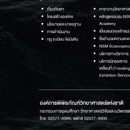
เกี่ยวกับเรา
คาราวานวิทยาศาส
โครงสร้างองค์กร
หลักสูตรอบรม NS
Academy
นโยบายและมาตรฐาน
เยี่ยมชม(จองเข้าชม)
การดำเนินงาน
สิ่งอำนวยความสะด
กฏ ระเบียบ ข้อบังคับ
NSM Sciencesho
บริการทางวิชาการ
บริการนิทรรศการ
เคลื่อนที่ (Traveling
Exhibition Service
องค์การพิพิธภัณฑ์วิทยาศาสตร์แห่งชาติ
กระทรวงการอุดมศึกษา วิทยาศาสตร์วิจัยและนวัตกรร
โทร: 02577-9999, แฟกซ์ 02577-9900