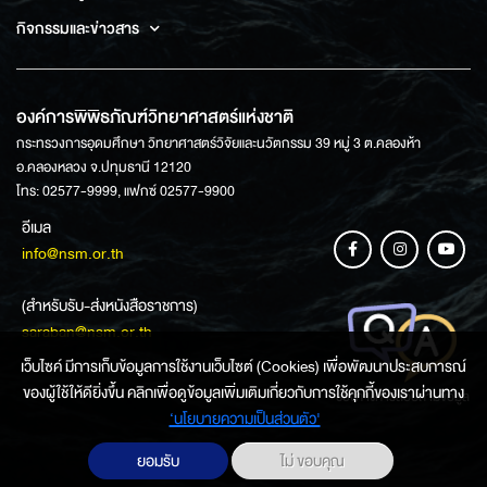
กิจกรรมและข่าวสาร
องค์การพิพิธภัณฑ์วิทยาศาสตร์แห่งชาติ
กระทรวงการอุดมศึกษา วิทยาศาสตร์วิจัยและนวัตกรรม 39 หมู่ 3 ต.คลองห้า
อ.คลองหลวง จ.ปทุมธานี 12120
โทร: 02577-9999, แฟกซ์ 02577-9900
อีเมล
info@nsm.or.th
(สำหรับรับ-ส่งหนังสือราชการ)
saraban@nsm.or.th
เว็บไซค์ มีการเก็บข้อมูลการใช้งานเว็บไซต์ (Cookies) เพื่อพัฒนาประสบการณ์
ของผู้ใช้ให้ดียิ่งขึ้น คลิกเพื่อดูข้อมูลเพิ่มเติมเกี่ยวกับการใช้คุกกี้ของเราผ่านทาง
ช่องทางการสอบถามข้อมูล
‘นโยบายความเป็นส่วนตัว'
ยอมรับ
ไม่ ขอบคุณ