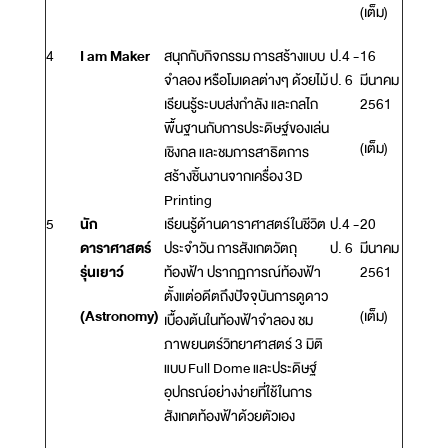
(เต็ม)
4
I am Maker
สนุกกับกิจกรรม การสร้างแบบ
ป.4 -
16
จำลอง หรือโมเดลต่างๆ ด้วยไม้
ป. 6
มีนาคม
เรียนรู้ระบบส่งกำลัง และกลไก
2561
พื้นฐานกับการประดิษฐ์ของเล่น
(เต็ม)
เชิงกล และชมการสาธิตการ
สร้างชิ้นงานจากเครื่อง 3D
Printing
5
นัก
เรียนรู้ด้านดาราศาสตร์ในชีวิต
ป.4 -
20
ดาราศาสตร์
ประจำวัน การสังเกตวัตถุ
ป. 6
มีนาคม
รุ่นเยาว์
ท้องฟ้า ปรากฏการณ์ท้องฟ้า
2561
ตั้งแต่อดีตถึงปัจจุบันการดูดาว
(Astronomy)
(เต็ม)
เบื้องต้นในท้องฟ้าจำลอง ชม
ภาพยนตร์วิทยาศาสตร์ 3 มิติ
แบบ Full Dome และประดิษฐ์
อุปกรณ์อย่างง่ายที่ใช้ในการ
สังเกตท้องฟ้าด้วยตัวเอง