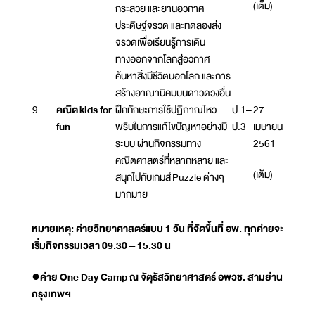
(เต็ม)
กระสวย และยานอวกาศ
ประดิษฐ์จรวด และทดลองส่ง
จรวดเพื่อเรียนรู้การเดิน
ทางออกจากโลกสู่อวกาศ
ค้นหาสิ่งมีชีวิตนอกโลก และการ
สร้างอาณานิคมบนดาวดวงอื่น
9
คณิต kids for
ฝึกทักษะการใช้ปฏิภาณไหว
ป.1–
27
fun
พริบในการแก้ไขปัญหาอย่างมี
ป.3
เมษายน
ระบบ ผ่านกิจกรรมทาง
2561
คณิตศาสตร์ที่หลากหลาย และ
(เต็ม)
สนุกไปกับเกมส์ Puzzle ต่างๆ
มากมาย
หมายเหตุ: ค่ายวิทยาศาสตร์แบบ 1 วัน ที่จัดขึ้นที่ อพ. ทุกค่ายจะ
เริ่มกิจกรรมเวลา 09.30 – 15.30 น
●ค่าย One Day Camp ณ จัตุรัสวิทยาศาสตร์ อพวช. สามย่าน
กรุงเทพฯ