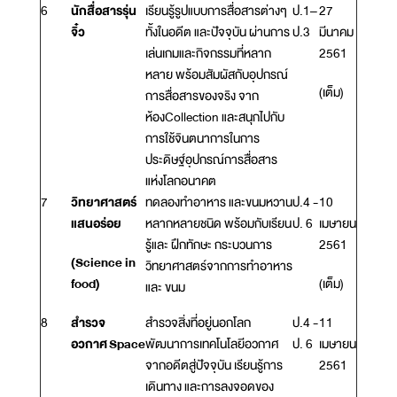
6
นักสื่อสารรุ่น
เรียนรู้รูปแบบการสื่อสารต่างๆ
ป.1–
27
จิ๋ว
ทั้งในอดีต และปัจจุบัน ผ่านการ
ป.3
มีนาคม
เล่นเกมและกิจกรรมที่หลาก
2561
หลาย พร้อมสัมผัสกับอุปกรณ์
(เต็ม)
การสื่อสารของจริง จาก
ห้องCollection และสนุกไปกับ
การใช้จินตนาการในการ
ประดิษฐ์อุปกรณ์การสื่อสาร
แห่งโลกอนาคต
7
วิทยาศาสตร์
ทดลองทำอาหาร และขนมหวาน
ป.4 -
10
แสนอร่อย
หลากหลายชนิด พร้อมกับเรียน
ป. 6
เมษายน
รู้และ ฝึกทักษะ กระบวนการ
2561
(Science in
วิทยาศาสตร์จากการทำอาหาร
food)
(เต็ม)
และ ขนม
8
สำรวจ
สำรวจสิ่งที่อยู่นอกโลก
ป.4 -
11
อวกาศ Space
พัฒนาการเทคโนโลยีอวกาศ
ป. 6
เมษายน
จากอดีตสู่ปัจจุบัน เรียนรู้การ
2561
เดินทาง และการลงจอดของ