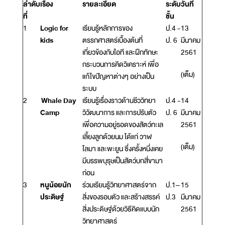
ลำดับ
เรื่อง
รายละเอียด
ระดับ
วันที่
ที่
ชั้น
1
Logic for
เรียนรู้หลักการของ
ป.4 -
13
kids
ตรรกศาสตร์เบื้องต้นที่
ป. 6
มีนาคม
เกี่ยวข้องกับไอที และฝึกทักษะ
2561
กระบวนการคิดวิเคราะห์ เพื่อ
(เต็ม)
แก้ไขปัญหาต่างๆ อย่างเป็น
ระบบ
2
Whale Day
เรียนรู้เรื่องราวด้านชีววิทยา
ป.4 -
14
Camp
วิวัฒนาการ และการปรับตัว
ป. 6
มีนาคม
เพื่อความอยู่รอดของสัตว์ทะเล
2561
เลี้ยงลูกด้วยนม ได้แก่ วาฬ
(เต็ม)
โลมา และพะยูน ซึ่งครั้งหนึ่งเคย
มีบรรพบุรุษเป็นสัตว์บกสี่ขามา
ก่อน
3
หนูน้อยนัก
ร่วมเรียนรู้วิทยาศาสตร์จาก
ป.1–
15
ประดิษฐ์
สิ่งของรอบตัว และสร้างสรรค์
ป.3
มีนาคม
สิ่งประดิษฐ์ด้วยวิธีคิดแบบนัก
2561
วิทยาศาสตร์