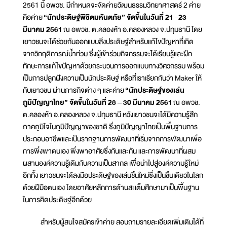
2561 นี้ อพวช. มีกำหนดจะจัดค่ายวัฒนธรรมวิทยาศาสตร์ 2 ค่าย
คือค่าย
“นักประดิษฐ์พิชิตมหันตภัย” จัดขึ้นในวันที่ 21 -23
มีนาคม 2561
ณ อพวช. ต.คลองห้า อ.คลองหลวง จ.ปทุมธานี โดย
เยาวชนจะได้ช่วยกันออกแบบสิ่งประดิษฐ์สำหรับแก้ไขปัญหาที่เกิด
จากวิกฤติการณ์น้ำท่วม ซึ่งผู้เข้าร่วมกิจกรรมจะได้เรียนรู้และฝึก
ทักษะการแก้ไขปัญหาด้วยกระบวนการออกแบบทางวิศวกรรม พร้อม
เป็นการปลูกฝังความเป็นนักประดิษฐ์ หรือที่เราเรียกกันว่า Maker ให้
กับเยาวชน ผ่านภารกิจต่าง ๆ และค่าย
“นักประดิษฐ์ของเล่น
ภูมิปัญญาไทย” จัดขึ้นในวันที่ 28 – 30 มีนาคม 2561
ณ อพวช.
ต.คลองห้า อ.คลองหลวง จ.ปทุมธานี หวังเยาวชนจะได้มีความรู้สึก
ภาคภูมิใจในภูมิปัญญาของชาติ ซึ่งภูมิปัญญาไทยเป็นพื้นฐานการ
ประกอบอาชีพและเป็นรากฐานการพัฒนาที่เริ่มจากการพัฒนาเพื่อ
การพึ่งพาตนเอง พึ่งพาอาศัยซึ่งกันและกัน และการพัฒนาที่ผสม
ผสานองค์ความรู้เดิมกับความเป็นสากล เพื่อนำไปสู่องค์ความรู้ใหม่
อีกทั้ง เยาวชนจะได้ลงมือประดิษฐ์ของเล่นชิ้นใหม่ซึ่งเป็นชิ้นเดียวในโลก
ด้วยฝีมือตนเอง โดยอาศัยหลักการด้านสะเต็มศึกษามาเป็นพื้นฐาน
ในการคิดประดิษฐ์อีกด้วย
สำหรับผู้สนใจสมัครเข้าค่าย สอบถามรายละเอียดเพิ่มเติมได้ที่