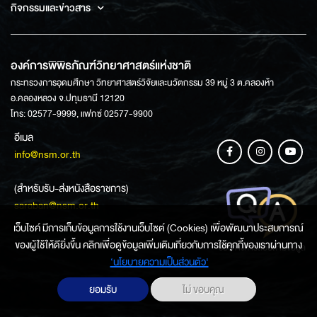
กิจกรรมและข่าวสาร
องค์การพิพิธภัณฑ์วิทยาศาสตร์แห่งชาติ
กระทรวงการอุดมศึกษา วิทยาศาสตร์วิจัยและนวัตกรรม 39 หมู่ 3 ต.คลองห้า
อ.คลองหลวง จ.ปทุมธานี 12120
โทร: 02577-9999, แฟกซ์ 02577-9900
อีเมล
info@nsm.or.th
(สำหรับรับ-ส่งหนังสือราชการ)
saraban@nsm.or.th
เว็บไซค์ มีการเก็บข้อมูลการใช้งานเว็บไซต์ (Cookies) เพื่อพัฒนาประสบการณ์
ของผู้ใช้ให้ดียิ่งขึ้น คลิกเพื่อดูข้อมูลเพิ่มเติมเกี่ยวกับการใช้คุกกี้ของเราผ่านทาง
ช่องทางการสอบถามข้อมูล
‘นโยบายความเป็นส่วนตัว'
ยอมรับ
ไม่ ขอบคุณ