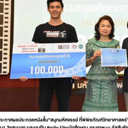
ระกาศผลประกวดหนังสั้น”สนุกมหัศจรรย์ ที่พิพิธภัณฑ์วิทยาศาสตร์”ปีท
ับ1.2แสนบาท ผลงานทีม Smile Filmนักศึกษาม.กรุงเทพ+ม.อัสสัมชัญ 