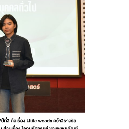
ี่2 คือเรื่อง Little woods คว้า2รางวัล
ส่วนเรื่อง โลกมหัศจรรย์ ของพิพิธภัณฑ์