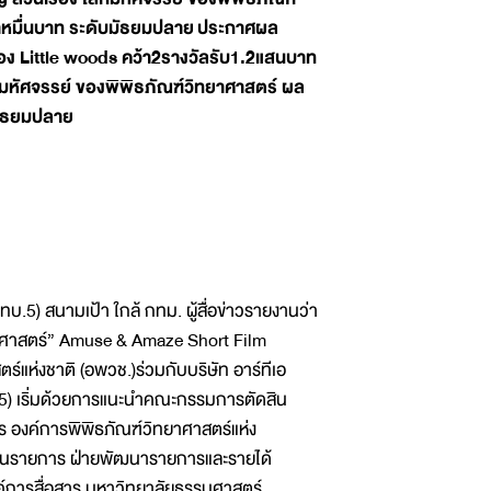
าหมื่นบาท ระดับมัธยมปลาย ประกาศผล
รื่อง Little woods คว้า2รางวัลรับ1.2แสนบาท
กมหัศจรรย์ ของพิพิธภัณฑ์วิทยาศาสตร์ ผล
มัธยมปลาย
ททบ.5) สนามเป้า ใกล้ กทม. ผู้สื่อข่าวรายงานว่า
ยาศาสตร์” Amuse & Amaze Short Film
แห่งชาติ (อพวช.)ร่วมกับบริษัท อาร์ทีเอ
.5) เริ่มด้วยการแนะนำคณะกรรมการตัดสิน
 องค์การพิพิธภัณฑ์วิทยาศาสตร์แห่ง
ะเมินรายการ ฝ่ายพัฒนารายการและรายได้
การสื่อสาร มหาวิทยาลัยธรรมศาสตร์