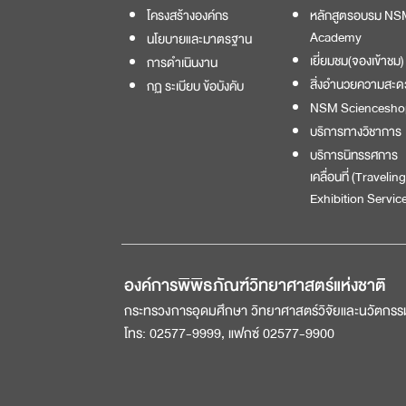
โครงสร้างองค์กร
หลักสูตรอบรม NS
Academy
นโยบายและมาตรฐาน
เยี่ยมชม(จองเข้าชม)
การดำเนินงาน
สิ่งอำนวยความสะด
กฏ ระเบียบ ข้อบังคับ
NSM Sciencesho
บริการทางวิชาการ
บริการนิทรรศการ
เคลื่อนที่ (Traveling
Exhibition Service
องค์การพิพิธภัณฑ์วิทยาศาสตร์แห่งชาติ
กระทรวงการอุดมศึกษา วิทยาศาสตร์วิจัยและนวัตกรร
โทร: 02577-9999, แฟกซ์ 02577-9900