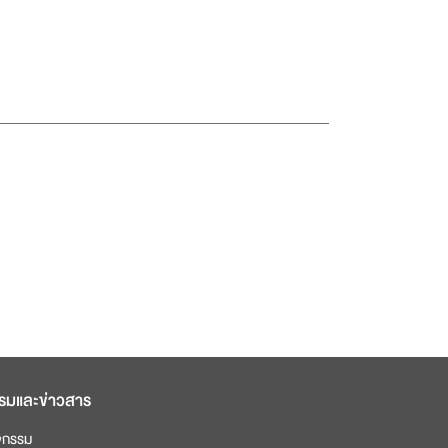
รมและข่าวสาร
จกรรม