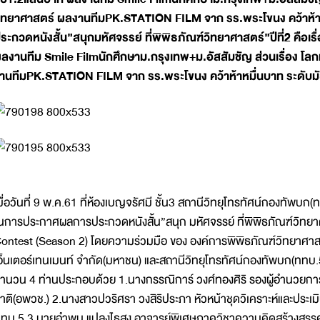
ิทยาศาสตร์ ผลงานทีมPK.STATION FILM จาก รร.พระโขนง คว้าห้
ระกวดหนังสั้น”สนุกมหัศจรรย์ ที่พิพิธภัณฑ์วิทยาศาสตร์”ปีที่2 คือเ
ลงานทีม Smile Filmนักศึกษาม.กรุงเทพ+ม.อัสสัมชัญ ส่วนเรื่อง โล
านทีมPK.STATION FILM จาก รร.พระโขนง คว้าห้าหมื่นบาท ระดับ
มื่อวันที่ 9 พ.ค.61 ที่ห้องเบญจรัศมี ชั้น3 สถานีวิทยุโทรทัศน์กองทัพบก(
นการประกาศผลการประกวดหนังสั้น”สนุก มหัศจรรย์ ที่พิพิธภัณฑ์วิท
ontest (Season 2) โดยความร่วมมือ ของ องค์การพิพิธภัณฑ์วิทยาศาสตร์
อ็นเตอร์เทนเมนท์ จำกัด(มหาชน) และสถานีวิทยุโทรทัศน์กองทัพบก(ททบ
ำนวน 4 ท่านประกอบด้วย 1.นางกรรณิการ์ วงศ์ทองศิริ รองผู้อำนวยการ
าติ(อพวช.) 2.นางสาวปวริศรา วงสิริประภา หัวหน้าชุดวิเคราะห์และปร
ทบ.5 3.นายอำพน แปลงไธสง อาจารย์พิเศษภาควิชาความคิดสร้างสรรค์