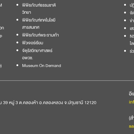
M
พิพิธภัณฑ์ธรรมชาติ
ปฏ
วิทยา
จั
พิพิธภัณฑ์เทคโนโลยี
ข่
สารสนเทศ
วก
เส
พิพิธภัณฑ์พระรามเก้า
p
NS
ฟิวเจอร์เรียม
โล
จัตุรัสวิทยาศาสตร์
ร่
อพวช.
)
Museum On Demand
อี
in
ม 39 หมู่ 3 ต.คลองห้า อ.คลองหลวง จ.ปทุมธานี 12120
(ส
sa