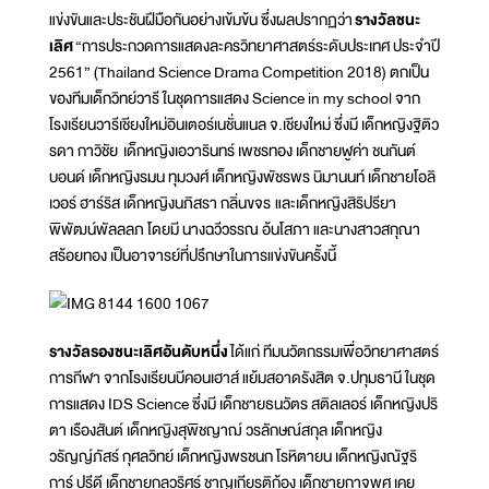
แข่งขันและประชันฝีมือกันอย่างเข้มข้น ซึ่งผลปรากฏว่า
รางวัลชนะ
เลิศ
“การประกวดการแสดงละครวิทยาศาสตร์ระดับประเทศ ประจำปี
2561” (Thailand Science Drama Competition 2018) ตกเป็น
ของทีมเด็กวิทย์วารี ในชุดการแสดง Science in my school จาก
โรงเรียนวารีเชียงใหม่อินเตอร์เนชั่นแนล จ.เชียงใหม่ ซึ่งมี เด็กหญิงฐิติว
รดา กาวิชัย เด็กหญิงเอวารินทร์ เพชรทอง เด็กชายฬูค่า ชนกันต์
บอนด์ เด็กหญิงรมน ทุมวงศ์ เด็กหญิงพัชรพร นิมานนท์ เด็กชายโอลิ
เวอร์ ฮาร์ริส เด็กหญิงนภิสรา กลิ่นขจร
และเด็กหญิงสิริปรียา
พิพัฒน์พัลลลภ โดยมี นางฉวีวรรณ อ้นโสภา และนางสาวสกุณา
สร้อยทอง เป็นอาจารย์ที่ปรึกษาในการแข่งขันครั้งนี้
รางวัลรองชนะเลิศอันดับหนึ่ง
ได้แก่ ทีมนวัตกรรมเพื่อวิทยาศาสตร์
การกีฬา จากโรงเรียนบีคอนเฮาส์ แย้มสอาดรังสิต จ.ปทุมธานี ในชุด
การแสดง IDS Science ซึ่งมี เด็กชายธนวัตร สติลเลอร์ เด็กหญิงปริ
ตา เรืองสันต์ เด็กหญิงสุพิชญาฌ์ วรลักษณ์สกุล เด็กหญิง
วรัญญ์ภัสร์ กุศลวิทย์ เด็กหญิงพรชนก โรหิตายน เด็กหญิงณัฐริ
การ์ ปรีดี เด็กชายกุลวริศร์ ชาญเกียรติก้อง เด็กชายกาจพศ เคย