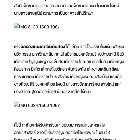
สนิท เด็กชายภูผา กองทองนอก และเด็กชายภควัต ไตรเดช โดยมี
นางสาวสายสุนีย์ เวทยากร เป็นอาจารย์ที่ปรึกษา
รางวัลรองชนะเลิศอันดับสอง
ได้แก่ทีม จากโรงเรียนโรงเรียนสาธิต
นวัตกรรม มหาวิทยาลัยเทคโนโลยีราชมงคลธัญบุรี จ.ปทุมธานี ซึ่งมี
เด็กชายปุญญวิชญ์ ยิ่งแจ่มศิริ เด็กชายปภิณวิช แก้วสีนวน เด็กหญิง
ศิรประภา มีแก้ว เด็กหญิงวริศรา จันทร์พลับ เด็กชายเตชินท์ รัตน
ธาราเกียรติ เด็กชายปณิธิ สังข์วร เด็กหญิงรมณ แสนเมือง และเด็ก
ชายสิชณ์สิริ วงค์สุคติเวช โดยมี นางสาวธัญญารัตน์ สายใหม่ และ
นางสาวณัฐภาวี วงษ์ครุฑ เป็นอาจารย์ที่ปรึกษา
ทั้งนี้ ทุกทีมจะได้รับเข้าร่วมการอบรมการแสดงละครทาง
วิทยาศาสตร์ จากผู้เชี่ยวชาญมืออาชีพโดยเฉพาะ ในวันที่ 4