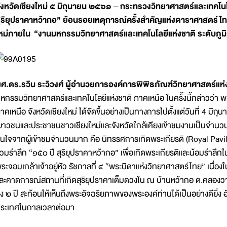
ังหวัดเชียงใหม่ ๕ มิถุนายน ๒๕๖๑ – กระทรวงวิทยาศาสตร์และเทคโน
ุริยุปราคาหว้ากอ” ย้อนรอยเหตุการณ์ครั้งสำคัญแห่งดาราศาสตร์ไท
หม่ภายใน “งานมหกรรมวิทยาศาสตร์และเทคโนโลยีแห่งชาติ ระดับภูมิ
ศ.ดร.รวิน ระวิวงศ์ ผู้อำนวยการองค์การพิพิธภัณฑ์วิทยาศาสตร์แห่
หกรรมวิทยาศาสตร์และเทคโนโลยีแห่งชาติ ภาคเหนือ ในครั้งนี้กล่าวว่า 
าคเหนือ จังหวัดเชียงใหม่ ได้จัดขึ้นอย่างเป็นทางการไปตั้งแต่วันที่ 4 มิถ
ยาวชนและประชาชนชาวเชียงใหม่และจังหวัดใกล้เคียงเข้าชมงานเป็นจำนวน
นใจจากผู้เข้าชมจำนวนมาก คือ นิทรรศการเทิดพระเกียรติ (Royal Pavilion
่วมรำลึก “๑๕๐ ปี สุริยุปราคาหว้ากอ” เพื่อเทิดพระเกียรติและน้อมรำ
ระจอมเกล้าเจ้าอยู่หัว รัชกาลที่ ๔ “พระบิดาแห่งวิทยาศาสตร์ไทย” เน
ละคาดการณ์สถานที่เกิดสุริยุปราคาเต็มดวงใน ณ บ้านหว้ากอ ต.คลองวาฬ 
ึง ๒ ปี สะท้อนให้เห็นถึงพระอัจฉริยภาพของพระองค์ท่านได้เป็นอย่างดีย
ระเทศในกาลเวลาต่อมา