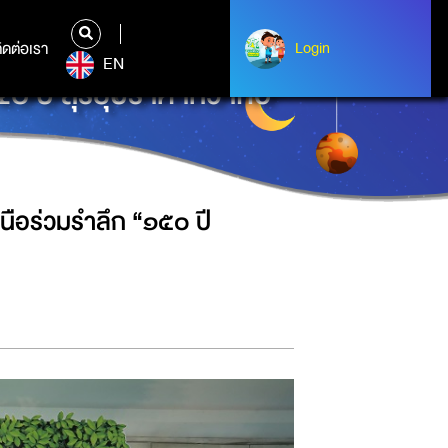
ิดต่อเรา
ติดต่อเรา
Login
Login
EN
 ปี สุริยุปราคาหว้ากอ”
ือร่วมรำลึก “๑๕๐ ปี