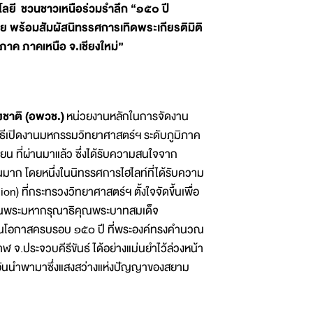
โลยี ชวนชาวเหนือร่วมรำลึก “๑๕๐ ปี
ย พร้อมสัมผัสนิทรรศการเทิดพระเกียรติมิติ
ภาค ภาคเหนือ จ.เชียงใหม่”
งชาติ (อพวช.)
หน่วยงานหลักในการจัดงาน
พิธีเปิดงานมหกรรมวิทยาศาสตร์ฯ ระดับภูมิภาค
ุนายน ที่ผ่านมาแล้ว ซึ่งได้รับความสนใจจาก
มาก โดยหนึ่งในนิทรรศการไฮไลท์ที่ได้รับความ
) ที่กระทรวงวิทยาศาสตร์ฯ ตั้งใจจัดขึ้นเพื่อ
ลึกในพระมหากรุณาธิคุณพระบาทสมเด็จ
ื่องในโอกาสครบรอบ ๑๕๐ ปี ที่พระองค์ทรงคำนวณ
จ.ประจวบคีรีขันธ์ ได้อย่างแม่นยำไว้ล่วงหน้า
ิ่ง อันนำพามาซึ่งแสงสว่างแห่งปัญญาของสยาม