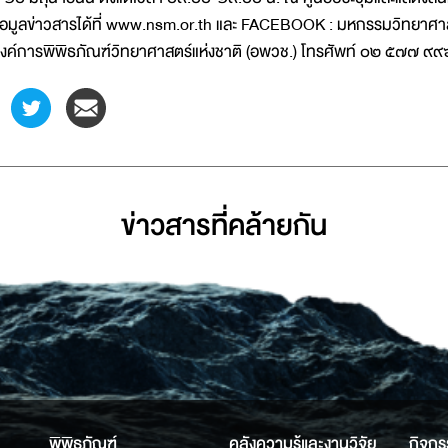
้อมูลข่าวสารได้ที่ www.nsm.or.th และ FACEBOOK : มหกรรมวิทยาศาสต
งค์การพิพิธภัณฑ์วิทยาศาสตร์แห่งชาติ (อพวช.) โทรศัพท์ ๐๒ ๕๗๗ ๙
ข่าวสารที่่คล้ายกัน
พิพิธภัณฑ์
คลังความรู้และงานวิจัย
กิจกร