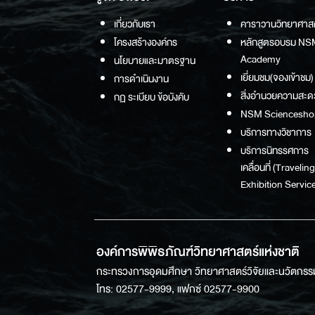
เกี่ยวกับเรา
คาราวานวิทยาศาส
โครงสร้างองค์กร
หลักสูตรอบรม NS
Academy
นโยบายและมาตรฐาน
เยี่ยมชม(จองเข้าชม)
การดำเนินงาน
สิ่งอำนวยความสะด
กฏ ระเบียบ ข้อบังคับ
NSM Sciencesho
บริการทางวิชาการ
บริการนิทรรศการ
เคลื่อนที่ (Traveling
Exhibition Service
องค์การพิพิธภัณฑ์วิทยาศาสตร์แห่งชาติ
กระทรวงการอุดมศึกษา วิทยาศาสตร์วิจัยและนวัตกรร
โทร: 02577-9999, แฟกซ์ 02577-9900