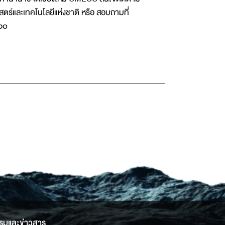
ร์และเทคโนโลยีแห่งชาติ หรือ สอบถามที่
๙๖๐
รมและข่าวสาร