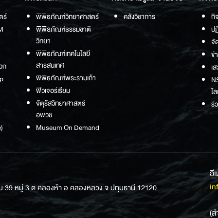
ตร์
พิพิธภัณฑ์วิทยาศาสตร์
คลังวิชาการ
กิ
M
พิพิธภัณฑ์ธรรมชาติ
ปฏ
วิทยา
จั
พิพิธภัณฑ์เทคโนโลยี
ข่
สารสนเทศ
วก
เส
พิพิธภัณฑ์พระรามเก้า
p
NS
ฟิวเจอร์เรียม
โล
จัตุรัสวิทยาศาสตร์
ร่
อพวช.
)
Museum On Demand
อี
in
ม 39 หมู่ 3 ต.คลองห้า อ.คลองหลวง จ.ปทุมธานี 12120
(ส