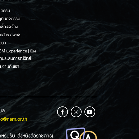
จกรรม
ิทินกิจกรรม
ดซื้อจัดจ้าง
าวสาร อพวช.
วนา
M Experience | เปิด
กประสบการณ์วิทย์
วมงานกับเรา
เมล
fo@nsm.or.th
ำหรับรับ-ส่งหนังสือราชการ)