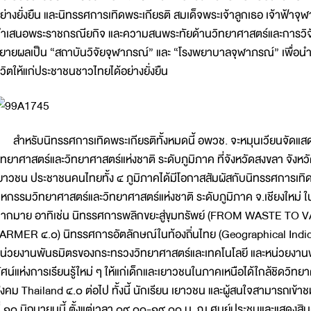
ย่างยั่งยืน และนิทรรศการเทิดพระเกียรติ สมเด็จพระเจ้าลูกเธอ เจ้าฟ้าจุฬ
ำเสนอพระราชกรณียกิจ และความสนพระทัยด้านวิทยาศาสตร์และการวิจัย
ยายผลเป็น “สถาบันวิจัยจุฬาภรณ์” และ “โรงพยาบาลจุฬาภรณ์” เพื่
ีวิตให้แก่ประชาชนชาวไทยได้อย่างยั่งยืน
ำหรับนิทรรศการเทิดพระเกียรติทั้งหมดนี้ อพวช. จะหมุนเวียนจัดแสด
ิทยาศาสตร์และวิทยาศาสตร์แห่งชาติ ระดับภูมิภาค ที่จังหวัดสงขลา จังหวัด
ยาวชน ประชาชนคนไทยทั้ง ๔ ภูมิภาคได้มีโอกาสสัมผัสกับนิทรรศการเทิดพร
หกรรมวิทยาศาสตร์และวิทยาศาสตร์แห่งชาติ ระดับภูมิภาค จ.เชียงใหม่ ในคร
ากมาย อาทิเช่น นิทรรศการพลิกขยะสู่ขุมทรัพย์ (FROM WASTE TO 
ARMER ๔.๐) นิทรรศการอัตลักษณ์ในท้องถิ่นไทย (Geographical Indic
น่วยงานพันธมิตรของกระทรวงวิทยาศาสตร์และเทคโนโลยี และหน่วยงานพันธ
ัศน์แห่งการเรียนรู้ใหม่ ๆ ให้แก่เด็กและเยาวชนในภาคเหนือได้ใกล้ชิดวิท
ังคม Thailand ๔.๐ ต่อไป ทั้งนี้ นักเรียน เยาวชน และผู้สนใจสามารถเข้าชมงา
ี่ ๑๐ มิถุนายนนี้ ตั้งแต่เวลา ๐๙.๐๐-๑๙.๐๐ น. ณ ศูนย์ประชุมและแสด