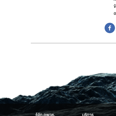
ข
อ
รู้จัก อพวช.
บริการ