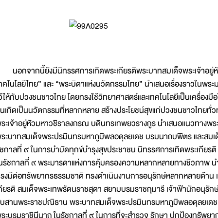
อกจากนี้ยังมีนิทรรศการเทิดพระเกียรติพระบาทสมเด็จพระเจ้าอยู่หัว 
ทคโนโลยีไทย” และ “พระบิดาแห่งนวัตกรรมไทย” นำเสนอเรื่องราวในพร
ว้ให้กับปวงชนชาวไทย โดยทรงใช้วิทยาศาสตร์และเทคโนโลยีเป็นเครื่องม
นเกิดเป็นนวัตกรรมที่หลากหลาย สร้างประโยชน์สุขแก่ปวงชนชาวไทยทั่วทั
ระเจ้าอยู่หัวมหาวชิราลงกรณ บดินทรเทพยวรางกูร นำเสนอแนวทางพระ
ระบาทสมเด็จพระปรมินทรมหาภูมิพลอดุลยเดช บรมนาถบพิตร และสมเด็จพ
ัชกาลที่ ๙ ในการบำบัดทุกข์บำรุงสุขประชาชน นิทรรศการเทิดพระเกียรติ 
นรัชกาลที่ ๙ พระมารดาแห่งการคุ้มครองความหลากหลายทางชีวภาพ นำ
รงมีต่อทรัพยากรธรรมชาติ ทรงดำเนินงานการอนุรักษ์หลากหลายด้าน เพื
กียรติ สมเด็จพระเทพรัตนราชสุดา สยามบรมราชกุมารี เจ้าฟ้านักอนุรั
ืบสานพระราชปณิธาน พระบาทสมเด็จพระปรมินทรมหาภูมิพลอดุลยเดช บรม
ระบรมราชินีนาถ ในรัชกาลที่ ๙ ในการที่จะสำรวจ รักษา ปกป้องทรัพยาก