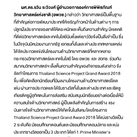
ผศ.ดร.รวิน ระวิวงศ์ ผู้อำนวยการองค์การพิพิธภัณฑ์
วิทยาศาสตร์แห่งชาติ (อพวช.)
กล่าวว่า วิทยาศาสตร์เป็นพื้นฐาน
ที่สำคัญต่อการพัฒนาประเทศให้เจริญก้าวหน้าในด้านต่าง ๆ การ
ปลูกฝังประชากรของชาติให้ตระหนักและเห็นถึงความสำคัญ มีเจตคติ
ที่ดีต่อวิทยาศาสตร์และเทคโนโลยีนับตั้งแต่เยาว์วัยจึงเป็นสิ่งจำเป็น ซึ่ง
ในปัจจุบันมีหน่วยงานภาครัฐ เอกชนทั้งในและต่างประเทศหลายแหล่ง
ได้จัดประกวดแข่งขันโครงงานด้านวิทยาศาสตร์ที่หลากหลาย
กระทรวงวิทยาศาสตร์และเทคโนโลยี โดย อพวช. และ สวทช. ร่วมกับ
สมาคมวิทยาศาสตร์ฯ เล็งเห็นความสำคัญของกิจกรรมดังกล่าว จึง
จัดทำโครงการ Thailand Science Project Grand Award 2018
ขึ้น เพื่อคัดเลือกนักเรียนที่มีผลงานโครงงานด้านวิทยาศาสตร์โดด
เด่น ผ่านการประกวดและได้รับรางวัลทั้งในและต่างประเทศ และเชิดชู
เกียรติครูผู้อุทิศตนในการส่งเสริม สนับสนุนนักเรียนอย่างต่อเนื่องให้มี
ความสนใจด้านวิทยาศาสตร์ ผู้เป็นพลังสำคัญในการสร้าง แรง
บันดาลใจด้านวิทยาศาสตร์ให้เกิดขึ้นในสังคม โดยโครงการ
Thailand Science Project Grand Award 2018 ได้แบ่งรางวัลเป็น
2 ระดับคือ มัธยมศึกษาตอนต้นและมัธยมศึกษาตอนปลาย และแบ่ง
ประเภทรางวัลออกเป็น 3 ประเภท ได้แก่ 1.Prime Minister’s