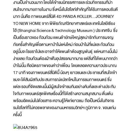
งานเป็นจำนวนมาก โดยได้เข้าชมนิทรรศการและร่วมกิจกรรมที่น่า
สนใจมากมายภายในงาน ซึ่งหนึ่งในไฮไลท์สำคัญที่ได้รับการตอบรับดี
มาก นั่นคือ ภาพยนตร์สี่มิติ 4D PANDA ROLLER...JOURNEY
TO NEW HOME จาก พิพิธภัณฑ์วิทยาศาสตร์และเทคโนโลยีเซียง
ไฮ้ (Shanghai Science & Technology Museum ) ประเทศจีน ซึ่ง
เป็นเรื่องราวของ ก้วนก้วน แพนด้ายักษ์ใหญ่สุดน่ารักกับการผจญ
ภัยครั้งสำคัญเพื่อตามหาป่าไผ่แห่งใหม่ ก่อนป่าไผ่ที่แม่และก้วนก้วน
อยู่นั้นจะโรยราไปและอาจทำให้แพนด้าต้องสูญพันธุ์ แต่หนทางนั้นไม่
ง่ายเลย ก้วนก้วนต้องฝ่าฟันอุปสรรคมากมาย แต่สิ่งที่ได้พบมากกว่า
ป่าไผ่นั้น คือมิตรภาพของคำว่าเพื่อน โดยตลอดความยาวประมาณ
17 นาที ของภาพยนตร์สี่มิตินี้ น้องๆ เยาวชนและประชาชนที่สนใจเข้า
ชมจะได้สัมผัสกับประสบการณ์แปลกใหม่ในการชมภาพยนตร์ ซึ่ง
แต่ละรอบที่จัดแสดงนั้นมีผู้สนใจเข้าชมกันอย่างคับคั่งและต่างประทับ
ใจกับภาพยนตร์สุดพิเศษเรื่องนี้ที่ได้สร้างความสนุกสนาน ตื่นเต้น
พร้อมอัดแน่นไปด้วยสาระความรู้ให้แก่เยาวชน ถือเป็นหนึ่งในกิจกร
รมไฮไลท์ที่ไม่ควรพลาดของงานมหกรรมวิทย์ฯ ภูมิภาค จ. ขอนแก่น
ครั้งนี้