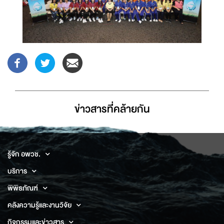
ข่าวสารที่่คล้ายกัน
รู้จัก อพวช.
บริการ
พิพิธภัณฑ์
คลังความรู้และงานวิจัย
กิจกรรมและข่าวสาร