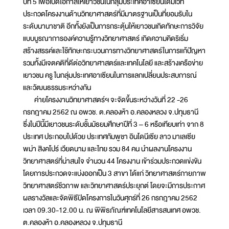
ปีที่ 5 เพื่อเปิดโอกาสให้เยาวชนในกลุ่มประเทศอาเซียนได้มีเวที
ประกวดโครงงานด้านวิทยาศาสตร์ที่มีมาตรฐานเป็นที่ยอมรับใน
ระดับนานาชาติ อีกทั้งยังเป็นการกระตุ้นให้เยาวชนเกิดทักษะการวิจัย
แบบบูรณาการองค์ความรู้ทางวิทยาศาสตร์ เกิดความคิดริเริ่ม
สร้างสรรค์และใช้ทักษะกระบวนการทางวิทยาศาสตร์ในการแก้ปัญหา
รวมทั้งมีเจตคติที่ดีต่อวิทยาศาสตร์และเทคโนโลยี และสร้างเครือข่าย
เยาวชน ครู ในกลุ่มประเทศอาเซียนในการแลกเปลี่ยนประสบการณ์
และวัฒนธรรมระหว่างกัน
ค่ายโครงงานวิทยาศาสตร์ฯ จะจัดขึ้นระหว่างวันที่ 22 -26
กรกฎาคม 2562 ณ อพวช. ต.คลองห้า อ.คลองหลวง จ.ปทุมธานี
ซึ่งในปีนี้มีเยาวชนระดับชั้นมัธยมศึกษาปีที่ 3 – 6 หรือเทียบเท่า จาก 8
ประเทศ ประกอบไปด้วย ประเทศกัมพูชา อินโดนีเซีย ลาว มาเลเซีย
พม่า สิงคโปร์ เวียดนาม และไทย รวม 84 คน นำผลงานโครงงาน
วิทยาศาสตร์ที่น่าสนใจ จำนวน 44 โครงงาน เข้าร่วมประกวดแข่งขัน
โดยการประกวดจะแบ่งออกเป็น 3 สาขา ได้แก่ วิทยาศาสตร์กายภาพ
วิทยาศาสตร์ชีวภาพ และวิทยาศาสตร์ประยุกต์ โดยจะมีการประกาศ
ผลรางวัลและจัดพิธีปิดโครงการในวันศุกร์ที่ 26 กรกฎาคม 2562
เวลา 09.30-12.00 น. ณ พิพิธภัณฑ์เทคโนโลยีสารสนเทศ อพวช.
ต.คลองห้า อ.คลองหลวง จ.ปทุมธานี