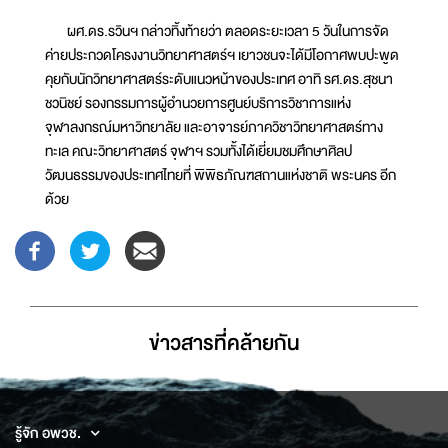
ผศ.ดร.รวินฯ กล่าวทิ้งท้ายว่า ตลอดระยะเวลา 5 วันในการจัด
ค่ายประกวดโครงงานวิทยาศาสตร์ฯ เยาวชนจะได้มีโอกาศพบปะพูด
คุยกับนักวิทยาศาสตร์ระดับแนวหน้าของประเทศ อาทิ รศ.ดร.สุชนา
ชวนิชย์ รองกรรมการผู้อำนวยการศูนย์บริการวิชาการแห่ง
จุฬาลงกรณ์มหาวิทยาลัย และอาจารย์ภาควิชาวิทยาศาสตร์ทาง
ทะเล คณะวิทยาศาสตร์ จุฬาฯ รวมทั้งได้เยี่ยมชมศึกษาศิลป
วัฒนธรรมของประเทศไทยที่ พิพิธภัณฑสถานแห่งชาติ พระนคร อีก
ด้วย
ข่าวสารที่่คล้ายกัน
รู้จัก อพวช.