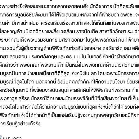
ฉพาะอย่างยิ่งข้อเสนอแนะจากหลากหลายคนดัง นักวิชาการ นักคิดระดับแนว
ลขาธิการมูลนิธิชัยพัฒนา ได้ให้ข้อเสนอแนะหลังจากได้เข้าชมว่า อพวช. จะต้อ
ุณค่า มีการนำเสนอและร้อยเรียงเรื่องราวที่แสดงให้เห็นถึงแก่นของการพัฒนาอ
ชี่ยวชาญด้านนิเวศวิทยาและสิ่งแวดล้อม ราชบัณฑิต สาขาชีววิทยา ระบุว
ระบาทสมเด็จพระบรมชนกาธิเบศรฯ ออกมาในรูปพิพิธภัณฑ์ คนที่เข้ามา
่าน รวมทั้งผู้เชี่ยวชาญด้านพิพิธภัณฑ์ระดับโลกอย่าง ดร.ริชาร์ด เลน 
ิทยา ลอนดอน ประเทศอังกฤษ และ ดร. เบนโน โบเออร์ หัวหน้าฝ่ายวิทยา
ด้กล่าวว่า พิพิธภัณฑ์พระรามเก้า เป็นหนึ่งในพิพิธภัณฑ์ด้านนิเวศวิทยาแล
มบูรณ์ในการนำเสนอเนื้อหาที่ดีที่สุดแห่งหนึ่งในโลก โดยเฉพาะนิทรรศ
มบูรณ์ที่สุดในโลก นอกจากนี้ ยังมีบุคคลสำคัญที่ให้ความสนใจมาเยี่ยม
ังหวัดปทุมธานี ที่พร้อมจะสนับสนุนและผลักดันให้พิพิธภัณฑ์พระรามเก้าเป
ร.วราวุธ สุธีธร นักธรณีวิทยาและนักบรรพชีวินที่มีชื่อเสียงของไทย ที่เห
ำลองไดโนเสาร์ที่ถือได้ว่ามีความสมบูรณ์แบบที่สุดแห่งหนึ่งก็ว่าได้ รวมถึงย
ิพิธภัณฑ์แห่งนี้ได้ทำหน้าที่เป็นแหล่งเรียนรู้ของคนทุกเพศทุกวัย และมีกิ
ารเรียนรู้อย่างแท้จริง