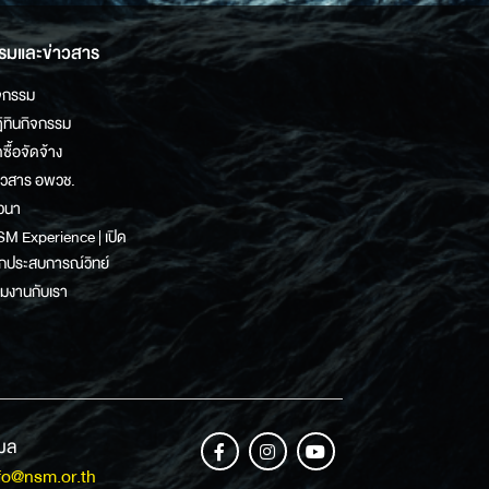
รมและข่าวสาร
จกรรม
ิทินกิจกรรม
ดซื้อจัดจ้าง
าวสาร อพวช.
วนา
M Experience | เปิด
กประสบการณ์วิทย์
วมงานกับเรา
เมล
fo@nsm.or.th