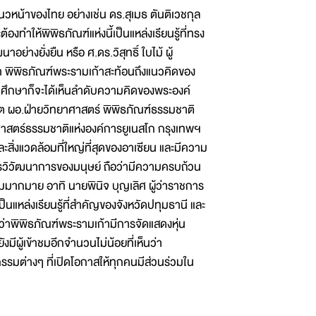
หน้าของไทย อย่างเช่น ดร.สุเมธ ตันติเวชกุล
งทำให้พิพิธภัณฑ์แห่งนี้เป็นแหล่งเรียนรู้ที่ทรง
ย่างยั่งยืน หรือ ศ.ดร.วิสุทธิ์ ใบไม้ ผู้
่า พิพิธภัณฑ์พระรามเก้าสะท้อนถึงแนวคิดของ
ศึกษาก็จะได้เห็นลำดับความคิดของพระองค์
อดีต ผอ.ฝ่ายวิทยาศาสตร์ พิพิธภัณฑ์ธรรมชาติ
ศาสตร์ธรรมชาติแห่งองค์การยูเนสโก กรุงเทพฯ
ะสิ่งแวดล้อมที่ใหญ่ที่สุดของอาเซียน และมีความ
การวิวัฒนาการของมนุษย์ ถือว่ามีความครบถ้วน
ชมมากมาย อาทิ นายพินิจ บุญเลิศ ผู้ว่าราชการ
็นแหล่งเรียนรู้ที่สำคัญของจังหวัดปทุมธานี และ
็นว่าพิพิธภัณฑ์พระรามเก้ามีการจัดแสดงหุ่น
ังมีผู้เข้าชมอีกจำนวนไม่น้อยที่เห็นว่า
จกรรมต่างๆ ที่เปิดโอกาสให้ทุกคนมีส่วนร่วมใน