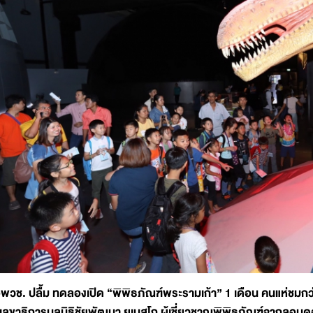
พวช. ปลื้ม ทดลองเปิด “พิพิธภัณฑ์พระรามเก้า” 1 เดือน คนแห่ชมก
เลขาธิการมูลนิธิชัยพัฒนา ยูเนสโก ผู้เชี่ยวชาญพิพิธภัณฑ์จากลอนดอน