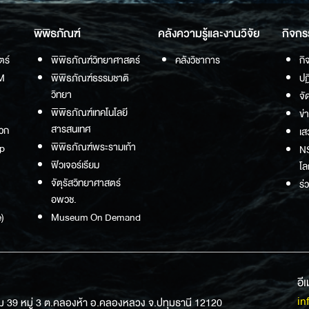
พิพิธภัณฑ์
คลังความรู้และงานวิจัย
กิจกร
ตร์
พิพิธภัณฑ์วิทยาศาสตร์
คลังวิชาการ
กิ
M
พิพิธภัณฑ์ธรรมชาติ
ปฏ
วิทยา
จั
พิพิธภัณฑ์เทคโนโลยี
ข่
สารสนเทศ
วก
เส
พิพิธภัณฑ์พระรามเก้า
p
NS
ฟิวเจอร์เรียม
โล
จัตุรัสวิทยาศาสตร์
ร่
อพวช.
)
Museum On Demand
อี
in
ม 39 หมู่ 3 ต.คลองห้า อ.คลองหลวง จ.ปทุมธานี 12120