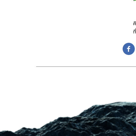
“
ค
ท