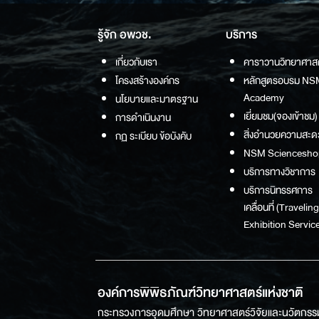
รู้จัก อพวช.
บริการ
เกี่ยวกับเรา
คาราวานวิทยาศาส
โครงสร้างองค์กร
หลักสูตรอบรม NS
Academy
นโยบายและมาตรฐาน
เยี่ยมชม(จองเข้าชม)
การดำเนินงาน
สิ่งอำนวยความสะด
กฏ ระเบียบ ข้อบังคับ
NSM Sciencesho
บริการทางวิชาการ
บริการนิทรรศการ
เคลื่อนที่ (Traveling
Exhibition Service
องค์การพิพิธภัณฑ์วิทยาศาสตร์แห่งชาติ
กระทรวงการอุดมศึกษา วิทยาศาสตร์วิจัยและนวัตกรร