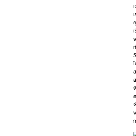
เ
เ
ค
เ
พ
ท
ว
ไ
ส
ส
จ
ด
จ
พ
ก