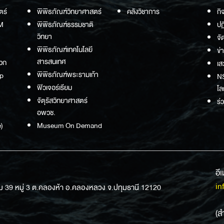
ตร์
พิพิธภัณฑ์วิทยาศาสตร์
คลังวิชาการ
กิ
M
พิพิธภัณฑ์ธรรมชาติ
ปฏ
วิทยา
จั
พิพิธภัณฑ์เทคโนโลยี
ข่
สารสนเทศ
วก
เส
พิพิธภัณฑ์พระรามเก้า
p
NS
ฟิวเจอร์เรียม
โล
จัตุรัสวิทยาศาสตร์
ร่
อพวช.
)
Museum On Demand
อี
in
ม 39 หมู่ 3 ต.คลองห้า อ.คลองหลวง จ.ปทุมธานี 12120
(ส