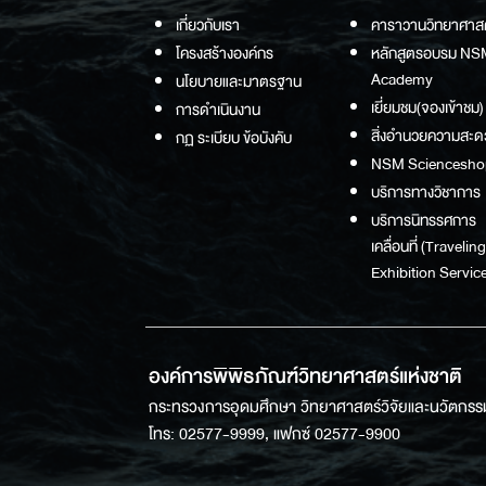
เกี่ยวกับเรา
คาราวานวิทยาศาส
โครงสร้างองค์กร
หลักสูตรอบรม NS
Academy
นโยบายและมาตรฐาน
เยี่ยมชม(จองเข้าชม)
การดำเนินงาน
สิ่งอำนวยความสะด
กฏ ระเบียบ ข้อบังคับ
NSM Sciencesho
บริการทางวิชาการ
บริการนิทรรศการ
เคลื่อนที่ (Traveling
Exhibition Service
องค์การพิพิธภัณฑ์วิทยาศาสตร์แห่งชาติ
กระทรวงการอุดมศึกษา วิทยาศาสตร์วิจัยและนวัตกรร
โทร: 02577-9999, แฟกซ์ 02577-9900