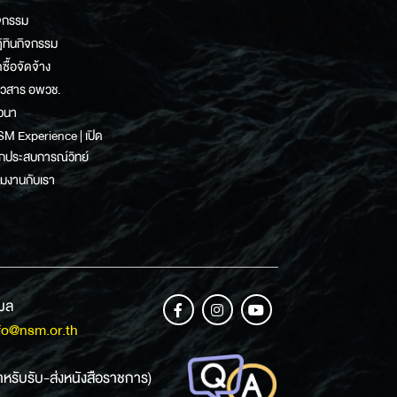
จกรรม
ิทินกิจกรรม
ดซื้อจัดจ้าง
าวสาร อพวช.
วนา
M Experience | เปิด
กประสบการณ์วิทย์
วมงานกับเรา
เมล
fo@nsm.or.th
ำหรับรับ-ส่งหนังสือราชการ)