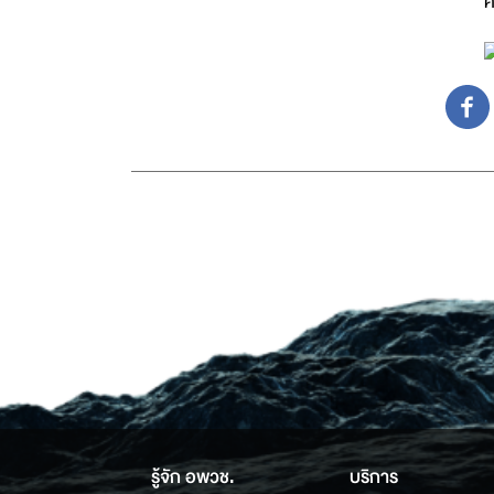
ศ
รู้จัก อพวช.
บริการ