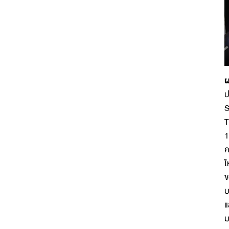
ผ
ป
S
T
1
ค
ใ
ข
บ
แ
ม