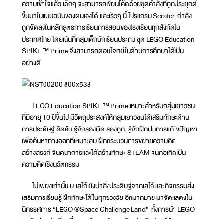
ความเข้าใจแล้ว เด็กๆ จะสามารถเขียนโค้ดด้วยชุดคำสั่งที่ถูกประยุกต์
ขึ้นมาในแบบฉบับของตนเองได้ และเร็วๆ นี้ โปรแกรม Scratch กำลัง
ถูกจัดลงในหลักสูตรการเรียนการสอนของโรงเรียนทุกสังกัดใน
ประเทศไทย โดยเน้นที่กลุ่มเด็กนักเรียนประถม ชุด LEGO Education
SPIKE ™ Prime จึงสามารถตอบโจทย์ในด้านการศึกษาได้เป็น
อย่างดี
LEGO Education SPIKE ™ Prime เหมาะสำหรับกลุ่มเยาวชน
ที่มีอายุ 10 ปีขึ้นไป มีวัตถุประสงค์ให้กลุ่มเยาวชนได้เสริมทักษะด้าน
การประดิษฐ์ คิดค้น รู้จักลองผิด ลองถูก, รู้จักฝึกฝนการแก้ไขปัญหา
เพื่อค้นหาทางออกที่เหมาะสม ฝึกกระบวนการขยายความคิด
สร้างสรรค์ จินตนาการและได้สร้างทักษะ STEAM จนก่อเกิดเป็น
ความคิดเชิงนวัตกรรม
ไม่เพียงเท่านั้น บ.เลโก้ ยังนำสิ่งประดิษฐ์จากเลโก้ และกิจกรรมส่ง
เสริมการเรียนรู้ ฝึกทักษะได้ในทุกช่วงวัย อีกมากมาย มาจัดแสดงใน
นิทรรศการ “LEGO ®Space Challenge Land” ทั้งการนำ LEGO