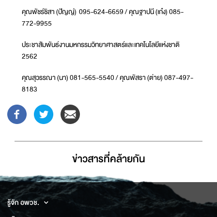
คุณพัชร์ชิสา (ปัญญ์) 095-624-6659 / คุณฐาปนี (เก๋ง) 085-
772-9955
ประชาสัมพันธ์งานมหกรรมวิทยาศาสตร์และเทคโนโลยีแห่งชาติ
2562
คุณสุวรรณา (นา) 081-565-5540 / คุณพัสรา (ต่าย) 087-497-
8183
ข่าวสารที่่คล้ายกัน
รู้จัก อพวช.