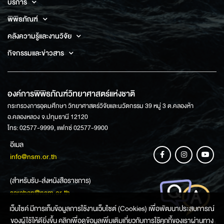
บริการ
พิพิธภัณฑ์
คลังความรู้และงานวิจัย
กิจกรรมและข่าวสาร
องค์การพิพิธภัณฑ์วิทยาศาสตร์แห่งชาติ
กระทรวงการอุดมศึกษา วิทยาศาสตร์วิจัยและนวัตกรรม 39 หมู่ 3 ต.คลองห้า
อ.คลองหลวง จ.ปทุมธานี 12120
โทร: 02577-9999, แฟกซ์ 02577-9900
อีเมล
info@nsm.or.th
(สำหรับรับ-ส่งหนังสือราชการ)
saraban@nsm.or.th
เว็บไซค์ มีการเก็บข้อมูลการใช้งานเว็บไซต์ (Cookies) เพื่อพัฒนาประสบการณ์
ของผู้ใช้ให้ดียิ่งขึ้น คลิกเพื่อดูข้อมูลเพิ่มเติมเกี่ยวกับการใช้คุกกี้ของเราผ่านทาง
ช่องทางการสอบถามข้อมูล