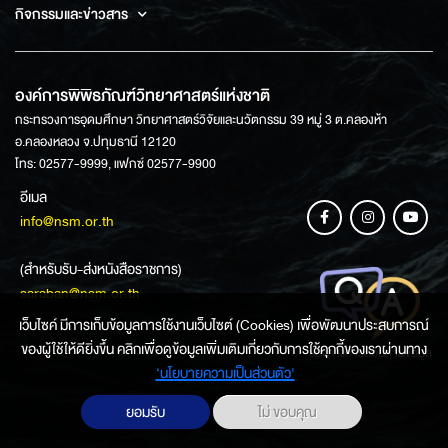
กิจกรรมและข่าวสาร
องค์การพิพิธภัณฑ์วิทยาศาสตร์แห่งชาติ
กระทรวงการอุดมศึกษา วิทยาศาสตร์วิจัยและนวัตกรรม 39 หมู่ 3 ต.คลองห้า
อ.คลองหลวง จ.ปทุมธานี 12120
โทร: 02577-9999, แฟกซ์ 02577-9900
อีเมล
info@nsm.or.th
(สำหรับรับ-ส่งหนังสือราชการ)
saraban@nsm.or.th
เว็บไซค์ มีการเก็บข้อมูลการใช้งานเว็บไซต์ (Cookies) เพื่อพัฒนาประสบการณ์
ของผู้ใช้ให้ดียิ่งขึ้น คลิกเพื่อดูข้อมูลเพิ่มเติมเกี่ยวกับการใช้คุกกี้ของเราผ่านทาง
ช่องทางการสอบถามข้อมูล
‘นโยบายความเป็นส่วนตัว'
ยอมรับ
ไม่ ขอบคุณ