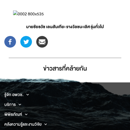
นายชัยธวัช เลนสันเทียะ
รางวัลชนะเลิศ
รุ่นทั่วไป
ข่าวสารที่่คล้ายกัน
รู้จัก อพวช.
บริการ
พิพิธภัณฑ์
คลังความรู้และงานวิจัย