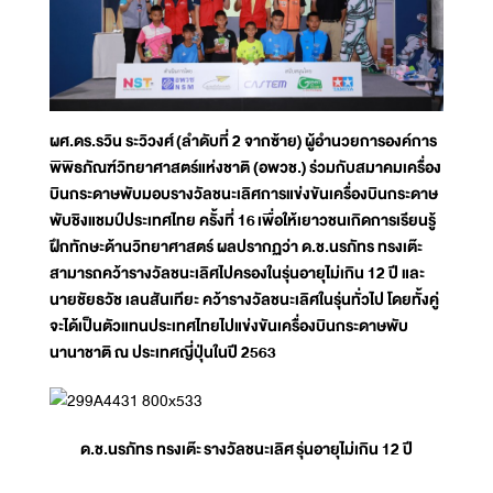
ผศ.ดร.รวิน ระวิวงศ์
(ลำดับที่ 2 จากซ้าย)
ผู้อำนวยการองค์การ
พิพิธภัณฑ์วิทยาศาสตร์แห่งชาติ (อพวช.)
ร่วมกับสมาคมเครื่อง
บินกระดาษพับมอบรางวัลชนะเลิศการแข่งขันเครื่องบินกระดาษ
พับชิงแชมป์ประเทศไทย ครั้งที่ 16
เพื่อให้เยาวชนเกิดการเรียนรู้
ฝึกทักษะด้านวิทยาศาสตร์ ผลปรากฏว่า ด.ช.นรภัทร ทรงเต๊ะ
สามารถคว้ารางวัลชนะเลิศไปครองในรุ่นอายุไม่เกิน 12 ปี และ
นายชัยธวัช เลนสันเทียะ คว้ารางวัลชนะเลิศในรุ่นทั่วไป โดยทั้งคู่
จะได้เป็นตัวแทนประเทศไทยไปแข่งขันเครื่องบิน
กระดาษพับ
นานาชาติ ณ ประเทศญี่ปุ่นในปี 2563
ด.ช.นรภัทร ทรงเต๊ะ
รางวัลชนะเลิศ
รุ่นอายุไม่เกิน 12 ปี