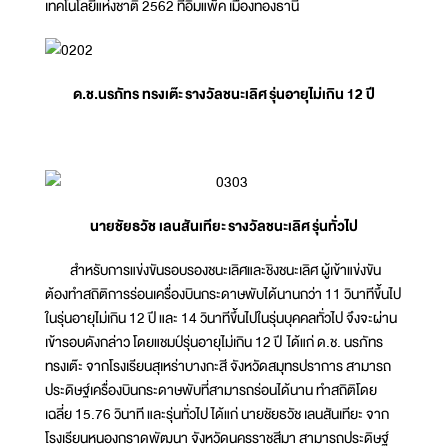
เทคโนโลยีแห่งชาติ 2562 ที่อิมแพ็ค เมืองทองธานี
ด.ช.นรภัทร ทรงเต๊ะ
รางวัลชนะเลิศ
รุ่นอายุไม่เกิน 12 ปี
นายชัยธวัช เลนสันเทียะ
รางวัลชนะเลิศ
รุ่นทั่วไป
สำหรับการแข่งขันรอบรองชนะเลิศและชิงชนะเลิศ ผู้เข้าแข่งขัน
ต้องทำสถิติการร่อนเครื่องบินกระดาษพับได้นานกว่า 11 วินาทีขึ้นไป
ในรุ่นอายุไม่เกิน 12 ปี และ 14 วินาทีขึ้นไปในรุ่นบุคคลทั่วไป จึงจะผ่าน
เข้ารอบดังกล่าว โดยแชมป์รุ่นอายุไม่เกิน 12 ปี ได้แก่ ด.ช. นรภัทร
ทรงเต๊ะ จากโรงเรียนสุเหร่าบางกะสี จังหวัดสมุทรปราการ สามารถ
ประดิษฐ์เครื่องบินกระดาษพับที่สามารถร่อนได้นาน ทำสถิติโดย
เฉลี่ย 15.76 วินาที และรุ่นทั่วไป ได้แก่ นายชัยธวัช เลนสันเทียะ จาก
โรงเรียนหนองกราดพัฒนา จังหวัดนครราชสีมา สามารถประดิษฐ์