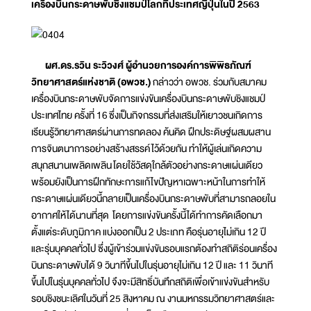
เครื่องบินกระดาษพับชิงแชมป์โลกที่ประเทศญี่ปุ่นในปี 2563
ผศ.ดร.รวิน ระวิวงศ์ ผู้อำนวยการองค์การพิพิธภัณฑ์
วิทยาศาสตร์แห่งชาติ (อพวช.)
กล่าวว่า อพวช. ร่วมกับสมาคม
เครื่องบินกระดาษพับจัดการแข่งขันเครื่องบินกระดาษพับชิงแชมป์
ประเทศไทย ครั้งที่ 16 ซึ่งเป็นกิจกรรมที่ส่งเสริมให้เยาวชนเกิดการ
เรียนรู้วิทยาศาสตร์ผ่านการทดลอง ค้นคิด ฝึกประดิษฐ์ผสมผสาน
การจินตนาการอย่างสร้างสรรค์ไว้ด้วยกัน ทำให้ผู้เล่นเกิดความ
สนุกสนานเพลิดเพลิน โดยใช้วัสดุใกล้ตัวอย่างกระดาษแผ่นเดียว
พร้อมยังเป็นการฝึกทักษะการแก้ไขปัญหาเฉพาะหน้าในการทำให้
กระดาษแผ่นเดียวนี้กลายเป็นเครื่องบินกระดาษพับที่สามารถลอยใน
อากาศให้ได้นานที่สุด โดยการแข่งขันครั้งนี้ได้ทำการคัดเลือกมา
ตั้งแต่ระดับภูมิภาค แบ่งออกเป็น 2 ประเภท คือรุ่นอายุไม่เกิน 12 ปี
และรุ่นบุคคลทั่วไป ซึ่งผู้เข้าร่วมแข่งขันรอบแรกต้องทำสถิติร่อนเครื่อง
บินกระดาษพับได้ 9 วินาทีขึ้นไปในรุ่นอายุไม่เกิน 12 ปี และ 11 วินาที
ขึ้นไปในรุ่นบุคคลทั่วไป จึงจะมีสิทธิ์บันทึกสถิติเพื่อเข้าแข่งขันสำหรับ
รอบชิงชนะเลิศในวันที่ 25 สิงหาคม ณ งานมหกรรมวิทยาศาสตร์และ