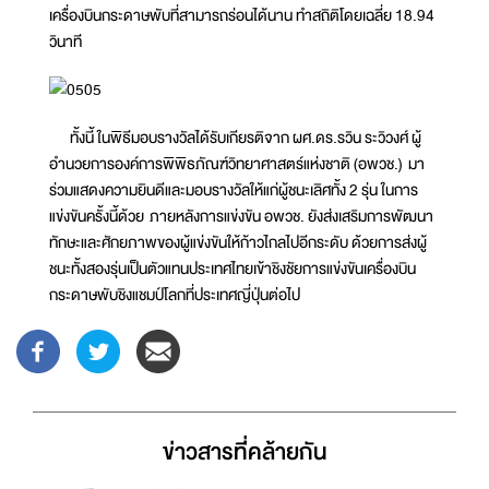
เครื่องบินกระดาษพับที่สามารถร่อนได้นาน ทำสถิติโดยเฉลี่ย 18.94
วินาที
ทั้งนี้ ในพิธีมอบรางวัลได้รับเกียรติจาก ผศ.ดร.รวิน ระวิวงศ์ ผู้
อำนวยการองค์การพิพิธภัณฑ์วิทยาศาสตร์แห่งชาติ (อพวช.) มา
ร่วมแสดงความยินดีและมอบรางวัลให้แก่ผู้ชนะเลิศทั้ง 2 รุ่น ในการ
แข่งขันครั้งนี้ด้วย ภายหลังการแข่งขัน อพวช. ยังส่งเสริมการพัฒนา
ทักษะและศักยภาพของผู้แข่งขันให้ก้าวไกลไปอีกระดับ ด้วยการส่งผู้
ชนะทั้งสองรุ่นเป็นตัวแทนประเทศไทยเข้าชิงชัยการแข่งขันเครื่องบิน
กระดาษพับชิงแชมป์โลกที่ประเทศญี่ปุ่นต่อไป
ข่าวสารที่่คล้ายกัน