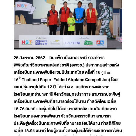
25 สิงหาคม 2562 – อิมแพ็ค เมืองทองธานี / องค์การ
พิพิธภัณฑ์วิทยาศาสตร์แห่งชาติ (อพวช.) ประกาศผลจ้าวแห่ง
เครื่องบินกระดาษพับชิงแชมป์ประเทศไทย ครั้งที่ 16 (
The
th
16
Thailand Paper-Folded Airplane
Competition) โดย
แชมป์รุ่นอายุไม่เกิน 12 ปี ได้แก่ ด.ช. นรภัทร ทรงเต๊ะ จาก
โรงเรียนสุเหร่าบางกะสี จังหวัดสมุทรปราการ สามารถประดิษฐ์
เครื่องบินกระดาษพับที่สามารถร่อนได้นาน ทำสถิติโดยเฉลี่ย
15.76 วินาที และรุ่นทั่วไป ได้แก่ นายชัยธวัช เลนสันเทียะ จาก
โรงเรียนหนองกราดพัฒนา จังหวัดนครราชสีมา สามารถ
ประดิษฐ์เครื่องบินกระดาษพับที่สามารถร่อนได้นาน ทำสถิติโดย
เฉลี่ย 18.94 วินาที โดยผู้ชนะทั้งสองรุ่นจะได้เข้าชิงชัยการแข่งขัน