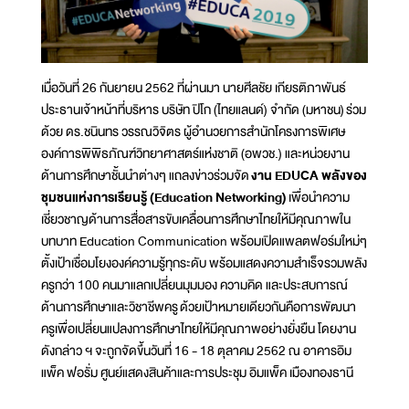
เมื่อวันที่ 26 กันยายน 2562 ที่ผ่านมา นายศีลชัย เกียรติภาพันธ์
ประธานเจ้าหน้าที่บริหาร บริษัท ปิโก (ไทยแลนด์) จำกัด (มหาชน) ร่วม
ด้วย ดร.ชนินทร วรรณวิจิตร ผู้อำนวยการสำนักโครงการพิเศษ
องค์การพิพิธภัณฑ์วิทยาศาสตร์แห่งชาติ (อพวช.) และหน่วยงาน
ด้านการศึกษาชั้นนำต่างๆ แถลงข่าวร่วมจัด
งาน EDUCA พลังของ
ชุมชนแห่งการเรียนรู้ (Education Networking)
เพื่อนำความ
เชี่ยวชาญด้านการสื่อสารขับเคลื่อนการศึกษาไทยให้มีคุณภาพใน
บทบาท Education Communication พร้อมเปิดแพลตฟอร์มใหม่ๆ
ตั้งเป้าเชื่อมโยงองค์ความรู้ทุกระดับ พร้อมแสดงความสำเร็จรวมพลัง
ครูกว่า 100 คนมาแลกเปลี่ยนมุมมอง ความคิด และประสบการณ์
ด้านการศึกษาและวิชาชีพครู ด้วยเป้าหมายเดียวกันคือการพัฒนา
ครูเพื่อเปลี่ยนแปลงการศึกษาไทยให้มีคุณภาพอย่างยั่งยืน โดยงาน
ดังกล่าว ฯ จะถูกจัดขึ้นวันที่ 16 - 18 ตุลาคม 2562 ณ อาคารอิม
แพ็ค ฟอรั่ม ศูนย์แสดงสินค้าและการประชุม อิมแพ็ค เมืองทองธานี