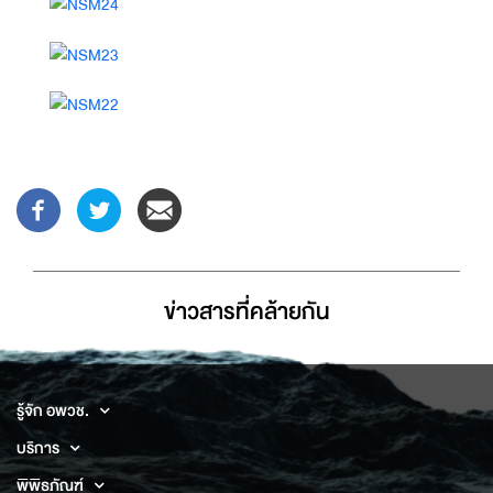
ข่าวสารที่่คล้ายกัน
รู้จัก อพวช.
บริการ
พิพิธภัณฑ์