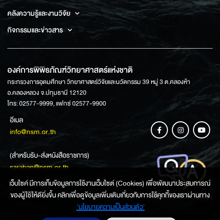
คลังความรู้และงานวิจัย
กิจกรรมและข่าวสาร
องค์การพิพิธภัณฑ์วิทยาศาสตร์แห่งชาติ
กระทรวงการอุดมศึกษา วิทยาศาสตร์วิจัยและนวัตกรรม 39 หมู่ 3 ต.คลองห้า
อ.คลองหลวง จ.ปทุมธานี 12120
โทร: 02577-9999, แฟกซ์ 02577-9900
อีเมล
info@nsm.or.th
(สำหรับรับ-ส่งหนังสือราชการ)
saraban@nsm.or.th
เว็บไซค์ มีการเก็บข้อมูลการใช้งานเว็บไซต์ (Cookies) เพื่อพัฒนาประสบการณ์
ของผู้ใช้ให้ดียิ่งขึ้น คลิกเพื่อดูข้อมูลเพิ่มเติมเกี่ยวกับการใช้คุกกี้ของเราผ่านทาง
ช่องทางการสอบถามข้อมูล
‘นโยบายความเป็นส่วนตัว'