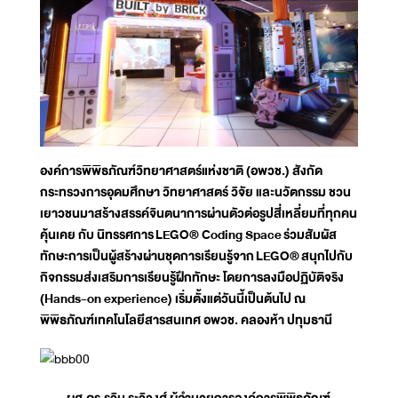
องค์การพิพิธภัณฑ์วิทยาศาสตร์แห่งชาติ (อพวช.) สังกัด
กระทรวงการอุดมศึกษา วิทยาศาสตร์ วิจัย และนวัตกรรม ชวน
เยาวชนมาสร้างสรรค์จินตนาการผ่าน
ตัวต่อ
รูปสี่เหลี่ยมที่ทุกคน
คุ้นเคย กับ นิทรรศการ
LEGO
® Coding Space
ร่วมสัมผัส
ทักษะการเป็นผู้สร้างผ่านชุดการเรียนรู้จาก
LEGO
®
สนุกไปกับ
กิจกรรมส่งเสริมการเรียนรู้ฝึกทักษะ โดยการลงมือปฏิบัติจริง
(
Hands-on experience) เริ่มตั้งแต่วันนี้เป็นต้นไป ณ
พิพิธภัณฑ์เทคโนโลยีสารสนเทศ อพวช. คลองห้า ปทุมธานี
ผศ.ดร.รวิน ระวิวงศ์ ผู้อำนวยการองค์การพิพิธภัณฑ์