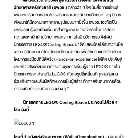
วิทยาศาสตร์แห่งชาติ (อพวช.)
กล่าวว่า “ปัจจุบันสื่อการเรียนรู้
เพื่อการเรียนการสอนในโรงเรียนและสถาบันการศึกษาต่าง ๆ มีการ
พัฒนาให้มีความหลากหลายรูปแบบมากยิ่งขึ้น อพวช. เองถือเป็น
แหล่งเรียนรู้นอกห้องเรียนที่สำคัญและมีภารกิจหลักในการสร้าง
ความตระหนักด้านวิทยาศาสตร์ เทคโนโลยี นวัตกรรม จึงได้นำ
นิทรรศการ LEGO
®
Coding Space มาจัดแสดงโดยได้รับความมือ
จาก บริษัท แกมมาโก้ (ประเทศไทย) จำกัด เพื่อให้เยาวชนได้ฝึกทักษะ
โดยการลงมือปฏิบัติจริง (Hands-on experience) ได้คิด ประดิษฐ์
และสร้างสรรค์จินตนาการผ่านชุดการเรียนรู้จาก LEGO
®
ภายใน
นิทรรศการจะได้พบกับ LEGO
®
ตัวต่อรูปสี่เหลี่ยมที่ทุกคนคุ้นเคย
ร่วมเดินทางและสัมผัสทักษะการเป็นผู้สร้าง ท้าทายจินตนาการด้วย
การลงมือทำผ่านกิจกรรมต่าง ๆ ”
นิทรรศการ
LEGO
® Coding Space
ประกอบไปด้วย 4
โซน ดังนี้
โซนที่ 1 ผนังแห่งจินตนาการ (
Wall of Imagination)
– ทดลองใช้