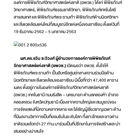
องค์การพิพิธภัณฑ์วิทยาศาสตร์แห่งชาติ (อพวช.) ได้แก่ พิพิธภัณฑ์
วิทยาศาสตร์, พิพิธภัณฑ์ธรรมชาติวิทยา, พิพิธภัณฑ์เทคโนโลยี
สารสนเทศ และพิพิธภัณฑ์พระรามเก้า พิพิธภัณฑ์ด้านนิเวศวิทยา
และสิ่งแวดล้อมแห่งใหม่ที่สมบูรณ์อีกแห่งหนึ่งของอาเซียน ตั้งแต่วันที่
19 ธันวาคม 2562 – 5 มกราคม 2563
ผศ.ดร.รวิน ระวิวงศ์ ผู้อำนวยการองค์การพิพิธภัณฑ์
วิทยาศาสตร์แห่งชาติ (อพวช.)
เปิดเผยว่า อพวช. ตั้งใจให้
พิพิธภัณฑ์พระรามเก้า เป็นฮับหรือศูนย์กลางความร่วมมือด้าน
นิเวศวิทยาและสิ่งแวดล้อมของอาเซียน มีเนื้อที่กว่า 47,400 ตาราง
เมตร ตั้งอยู่ภายในองค์การพิพิธภัณฑ์วิทยาศาสตร์แห่งชาติ
(อพวช.) เทคโนธานี ถนนรังสิต – นครนายก ตำบลคลองห้า อำเภอ
คลองหลวง จังหวัดปทุมธานี เนื่องจากความใหญ่และสมบูรณ์ของ
การจัดแสดงที่มีความหลากหลาย และได้เชิญผู้เชี่ยวชาญเฉพาะด้าน
ที่มีผลงานวิชาการเป็นที่ยอมรับในระดับโลก ทั้งชาวไทยและชาวต่าง
ชาติรวมแล้วกว่า 27 ท่าน มาร่วมเป็นที่ปรึกษาในการจัดสร้างและนำ
เสนออย่างน่าสนใจ