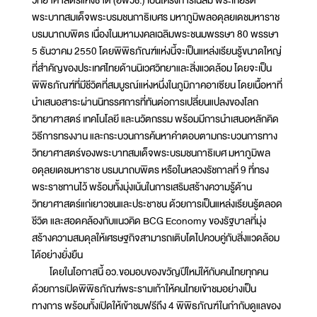
พระบาทสมเด็จพระบรมชนกาธิเบศร มหาภูมิพลอดุลยเดชมหาราช
บรมนาถบพิตร เนื่องในมหามงคลเฉลิมพระชนมพรรษา 80 พรรษา
5 ธันวาคม 2550 โดยพิพิธภัณฑ์แห่งนี้จะเป็นแหล่งเรียนรู้ขนาดใหญ่
ที่สำคัญของประเทศไทยด้านนิเวศวิทยาและสิ่งแวดล้อม โดยจะเป็น
พิพิธภัณฑ์ที่มีชีวิตที่สมบูรณ์แห่งหนึ่งในภูมิภาคอาเซียน โดยเนื้อหาที่
นำเสนอสาระผ่านนิทรรศการที่ทันต่อการเปลี่ยนแปลงของโลก
วิทยาศาสตร์ เทคโนโลยี และนวัตกรรม พร้อมมีการนำเสนอหลักคิด
วิธีการทรงงาน และกระบวนการค้นหาคำตอบตามกระบวนการทาง
วิทยาศาสตร์ของพระบาทสมเด็จพระบรมชนกาธิเบศ มหาภูมิพล
อดุลยเดชมหาราช บรมนาถบพิตร หรือในหลวงรัชกาลที่ 9 ที่ทรง
พระราชทานไว้ พร้อมทั้งมุ่งเน้นในการเสริมสร้างความรู้ด้าน
วิทยาศาสตร์แก่เยาวชนและประชาชน ด้วยการเป็นแหล่งเรียนรู้ตลอด
ชีวิต และสอดคล้องกับแนวคิด BCG Economy ของรัฐบาลที่มุ่ง
สร้างความสมดุลให้เศรษฐกิจสามารถเติบโตไปควบคู่กับสิ่งแวดล้อม
ได้อย่างยั่งยืน
โดยในโอกาสนี้ อว.ขอมอบของขวัญปีใหม่ให้กับคนไทยทุกคน
ด้วยการเปิดพิพิธภัณฑ์พระรามเก้าให้คนไทยเข้าชมอย่างเป็น
ทางการ พร้อมทั้งเปิดให้เข้าชมฟรีถึง 4 พิพิธภัณฑ์ในกำกับดูแลของ