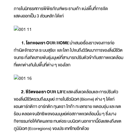
ภายในนิทรรศการพิพิธภัณฑ์พระรามเก้า แบ่งพื้นที่การจัด
แสดงออกเป็น 3 ส่วนหลัก ได้แก่
1. โลกของเรา OUR HOME
นำเสนอเรื่องราวของการก่อ
กำเนิดจักรวาล ระบบสุริยะ และโลก ไปจนถึงวิวัฒนาการของสิ่งมีชีวิต
จนกระทั่งเกิดสายพันธุ์มนุษย์ที่สามารถปรับตัวเข้ากับสภาพแวดล้อม
ที่แตกต่างกันในพื้นที่ต่าง ๆ ของโลก
2. ชีวิตของเรา OUR LIFE
แสดงสิ่งแวดล้อมและการปรับตัว
ของสิ่งมีชีวิตรวมถึงมนุษย์ ภายในชีวนิเวศ (Biome) ต่าง ๆ ได้แก่
แอนตาร์กติกา อาร์กติก ทุนดรา ไทก้า ทะเลทราย เขตอบอุ่น และเขต
ร้อน ตลอดจนอิทธิพลของมนุษย์ต่อสภาพแวดล้อมนั้น ๆ ซึ่งบาง
กิจกรรมก่อให้เกิดผลกระทบต่อระบบนิเวศ นอกจากนี้ยังแสดงถึงเขต
ภูมินิเวศ (Ecoregions) ของประเทศไทยอีกด้วย