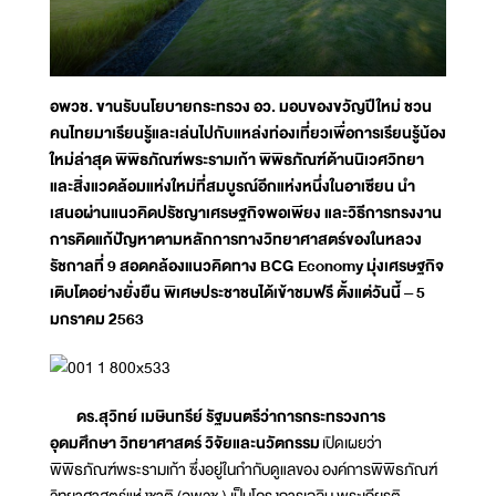
อพวช. ขานรับนโยบายกระทรวง อว. มอบของขวัญปีใหม่ ชวน
คนไทยมาเรียนรู้และเล่นไปกับแหล่งท่องเที่ยวเพื่อการเรียนรู้น้อง
ใหม่ล่าสุด พิพิธภัณฑ์พระรามเก้า พิพิธภัณฑ์ด้านนิเวศวิทยา
และสิ่งแวดล้อมแห่งใหม่ที่สมบูรณ์อีกแห่งหนึ่งในอาเซียน นำ
เสนอผ่านแนวคิดปรัชญาเศรษฐกิจพอเพียง และวิธีการทรงงาน
การคิดแก้ปัญหาตามหลักการทางวิทยาศาสตร์ของในหลวง
รัชกาลที่ 9 สอดคล้องแนวคิดทาง BCG Economy มุ่งเศรษฐกิจ
เติบโตอย่างยั่งยืน พิเศษประชาชนได้เข้าชมฟรี ตั้งแต่วันนี้ – 5
มกราคม 2563
ดร.สุวิทย์ เมษินทรีย์ รัฐมนตรีว่าการกระทรวงการ
อุดมศึกษา วิทยาศาสตร์ วิจัยและนวัตกรรม
เปิดเผยว่า
พิพิธภัณฑ์พระรามเก้า ซึ่งอยู่ในกำกับดูแลของ องค์การพิพิธภัณฑ์
วิทยาศาสตร์แห่งชาติ (อพวช.) เป็นโครงการเฉลิม พระเกียรติ