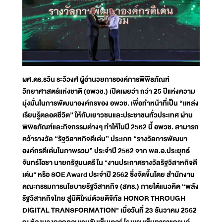
ผศ.ดร.รวิน ระวิวงศ์ ผู้อำนวยการองค์การพิพิธภัณฑ์
วิทยาศาสตร์แห่งชาติ (อพวช.) เปิดเผยว่า กว่า 25 ปีแห่งความ
มุ่งมั่นในการพัฒนาองค์กรของ อพวช. เพื่อทำหน้าที่เป็น “แหล่ง
เรียนรู้ตลอดชีวิต” ให้กับเยาวชนและประชาชนทั่วประเทศ ผ่าน
พิพิธภัณฑ์และกิจกรรมต่างๆ ทำให้ในปี 2562 นี้ อพวช. สามารถ
คว้ารางวัล “รัฐวิสาหกิจดีเด่น” ประเภท “รางวัลการพัฒนา
องค์กรดีเด่นในภาพรวม” ประจำปี 2562 จาก พล.อ.ประยุทธ์
จันทร์โอชา นายกรัฐมนตรี ใน "งานประกาศรางวัลรัฐวิสาหกิจดี
เด่น" หรือ SOE Award ประจำปี 2562 ซึ่งจัดขึ้นโดย สำนักงาน
คณะกรรมการนโยบายรัฐวิสาหกิจ (สคร.) ภายใต้แนวคิด “พลัง
รัฐวิสาหกิจไทย สู่มิติใหม่ด้วยดิจิทัล HONOR THROUGH
DIGITAL TRANSFORMATION" เมื่อวันที่ 23 ธันวาคม 2562
ณ ห้องบางกอกคอนเวนชันเซ็นเตอร์ โรงแรมเซ็นทาราแกรนด์