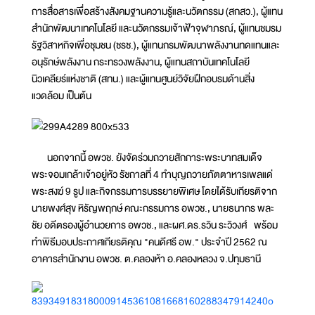
การสื่อสารเพื่อสร้างสังคมฐานความรู้และนวัตกรรม (สกสว.), ผู้แทน
สำนักพัฒนาเทคโนโลยี และนวัตกรรมเจ้าฟ้าจุฬาภรณ์, ผู้แทนชมรม
รัฐวิสาหกิจเพื่อชุมชน (ชรช.), ผู้แทนกรมพัฒนาพลังงานทดแทนและ
อนุรักษ์พลังงาน กระทรวงพลังงาน, ผู้แทนสถาบันเทคโนโลยี
นิวเคลียร์แห่งชาติ (สทน.) และผู้แทนศูนย์วิจัยฝึกอบรมด้านสิ่ง
แวดล้อม เป็นต้น
นอกจากนี้ อพวช. ยังจัดร่วมถวายสักการะพระบาทสมเด็จ
พระจอมเกล้าเจ้าอยู่หัว รัชกาลที่ 4 ทำบุญถวายภัตตาหารเพลแด่
พระสงฆ์ 9 รูป และกิจกรรมการบรรยายพิเศษ โดยได้รับเกียรติจาก
นายพงศ์สุข หิรัญพฤกษ์ คณะกรรมการ อพวช., นายธนากร พละ
ชัย อดีตรองผู้อำนวยการ อพวช., และผศ.ดร.รวิน ระวิวงศ์ พร้อม
ทำพิธีมอบประกาศเกียรติคุณ "คนดีศรี อพ." ประจำปี 2562 ณ
อาคารสำนักงาน อพวช. ต.คลองห้า อ.คลองหลวง จ.ปทุมธานี