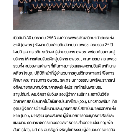
เมื่อวันที่ 30 มกราคม 2563 องค์การพิพิธภัณฑ์วิทยาศาสตร์แห่ง
ชาติ (อพวช.) จัดงานวันคล้ายวันสถาปนา อพวช. ครบรอบ 25 ปี
โดยมี ผศ.ดร.รวิน ระวิวงศ์ ผู้อำนวยการ อพวช. พร้อมด้วยคณะผู้
บริหาร ให้การต้อนรับอดีตผู้บริหาร อพวช. , คณะกรรมการ อพวช.
รวมทั้ง หน่วยงานต่าง ๆ ที่เดินทางมาร่วมแสดงความยินดี อาทิ นาง
ตติยา ใจบุญ ปฎิบัติหน้าที่ผู้อำนวยการศูนย์วิทยาศาสตร์เพื่อการ
ศึกษา คณะกรรมการ อพวช., รศ.ดร.นภาวรรณ นพรัตนราภรณ์
อดีตนายกสมาคมวิทยาศาสตร์แห่งประเทศไทยในพระบรม
ราชูปถัมภ์, ดร.จิตรา ชัยวิมล รองผู้ว่าการบริหาร สถาบันวิจัย
วิทยาศาสตร์และเทคโนโลยีแห่งประเทศไทย (วว.), นางสาวพริมา เกิด
อุดม ผู้จัดการฝ่ายนโยบายและยุทธศาสตร์ สถาบันมาตรวิทยาแห่ง
ชาติ (มว.), นางสุชิน อุดมสมพร ผู้อำนวยการกองยุทธศาสตร์และ
แผนงาน รักษาราชการแทนรองเลขาธิการ สำนักงานปรมาณูเพื่อ
สันติ (ปส.), ผศ.ดร.อมรรัฏค์ เจริญโชติธรรม ผู้อำนวยการภารกิจ