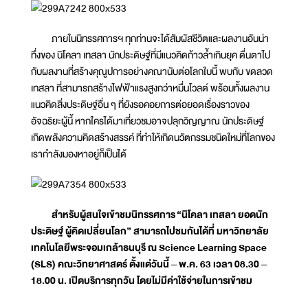
ภายในนิทรรศการฯ ทุกท่านจะได้สัมผัสชีวิตและผลงานอันน่า
ทึ่งของ นิโคลา เทสลา นักประดิษฐ์ที่มีแนวคิดก้าวล้ำเกินยุค ตื่นตาไป
กับผลงานที่สร้างคุณูปการอย่างคณานับต่อโลกใบนี้ พบกับ ขดลวด
เทสลา ที่สามารถสร้างไฟฟ้าแรงสูงกว่าหมื่นโวลต์ พร้อมทั้งผลงาน
แนวคิดสิ่งประดิษฐ์อื่น ๆ ที่ยังรอคอยการต่อยอดเรื่องราวของ
อัจฉริยะผู้นี้ หากใครได้มาเที่ยวชมอาจปลุกวิญญาณ นักประดิษฐ์
เกิดพลังความคิดสร้างสรรค์ ที่ทำให้เกิดนวัตกรรมชนิดใหม่ที่โลกของ
เรากำลังมองหาอยู่ก็เป็นได้
สำหรับผู้สนใจเข้าชมนิทรรศการ
“นิโคลา เทสลา ยอดนัก
ประดิษฐ์ ผู้คิดเปลี่ยนโลก” สามารถไปชมกันได้ที่ มหาวิทยาลัย
เทคโนโลยีพระจอมเกล้าธนบุรี ณ Science Learning Space
(SLS) คณะวิทยาศาสตร์ ตั้งแต่วันนี้ – พ.ค. 63 เวลา 08.30 –
18.00 น. เปิดบริการทุกวัน โดยไม่มีค่าใช้จ่ายในการเข้าชม