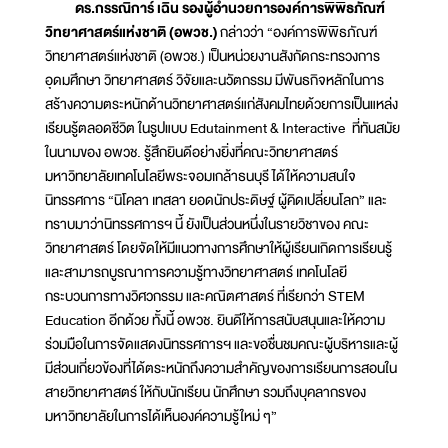
ดร.กรรณิการ์ เฉิน รองผู้อำนวยการองค์การพิพิธภัณฑ์
วิทยาศาสตร์แห่งชาติ (อพวช.)
กล่าวว่า “องค์การพิพิธภัณฑ์
วิทยาศาสตร์แห่งชาติ (อพวช.) เป็นหน่วยงานสังกัดกระทรวงการ
อุดมศึกษา วิทยาศาสตร์ วิจัยและนวัตกรรม มีพันธกิจหลักในการ
สร้างความตระหนักด้านวิทยาศาสตร์แก่สังคมไทยด้วยการเป็นแหล่ง
เรียนรู้ตลอดชีวิต ในรูปแบบ Edutainment & Interactive ที่ทันสมัย
ในนามของ อพวช. รู้สึกยินดีอย่างยิ่งที่คณะวิทยาศาสตร์
มหาวิทยาลัยเทคโนโลยีพระจอมเกล้าธนบุรี ได้ให้ความสนใจ
นิทรรศการ “นิโคลา เทสลา ยอดนักประดิษฐ์ ผู้คิดเปลี่ยนโลก” และ
ทราบมาว่านิทรรศการฯ นี้ ยังเป็นส่วนหนึ่งในรายวิชาของ คณะ
วิทยาศาสตร์ โดยจัดให้มีแนวทางการศึกษาให้ผู้เรียนเกิดการเรียนรู้
และสามารถบูรณาการความรู้ทางวิทยาศาสตร์ เทคโนโลยี
กระบวนการทางวิศวกรรม และคณิตศาสตร์ ที่เรียกว่า STEM
Education อีกด้วย ทั้งนี้ อพวช. ยินดีให้การสนับสนุนและให้ความ
ร่วมมือในการจัดแสดงนิทรรศการฯ และขอชื่นชมคณะผู้บริหารและผู้
มีส่วนเกี่ยวข้องที่ได้ตระหนักถึงความสำคัญของการเรียนการสอนใน
สายวิทยาศาสตร์ ให้กับนักเรียน นักศึกษา รวมถึงบุคลากรของ
มหาวิทยาลัยในการได้เห็นองค์ความรู้ใหม่ ๆ”