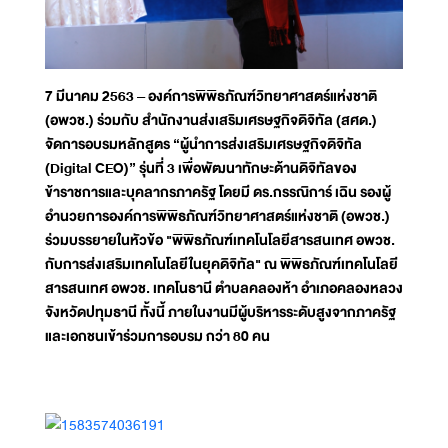
7 มีนาคม 2563 – องค์การพิพิธภัณฑ์วิทยาศาสตร์แห่งชาติ
(อพวช.) ร่วมกับ สำนักงานส่งเสริมเศรษฐกิจดิจิทัล (สศด.)
จัดการอบรมหลักสูตร “ผู้นำการส่งเสริมเศรษฐกิจดิจิทัล
(Digital CEO)” รุ่นที่ 3 เพื่อพัฒนาทักษะด้านดิจิทัลของ
ข้าราชการและบุคลากรภาครัฐ โดยมี ดร.กรรณิการ์ เฉิน รองผู้
อำนวยการองค์การพิพิธภัณฑ์วิทยาศาสตร์แห่งชาติ (อพวช.)
ร่วมบรรยายในหัวข้อ "พิพิธภัณฑ์เทคโนโลยีสารสนเทศ อพวช.
กับการส่งเสริมเทคโนโลยีในยุคดิจิทัล" ณ พิพิธภัณฑ์เทคโนโลยี
สารสนเทศ อพวช. เทคโนธานี ตำบลคลองห้า อำเภอคลองหลวง
จังหวัดปทุมธานี ทั้งนี้ ภายในงานมีผู้บริหารระดับสูงจากภาครัฐ
และเอกชนเข้าร่วมการอบรม กว่า 80 คน