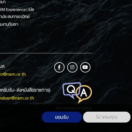
วนา
M Experience | เปิด
กประสบการณ์วิทย์
วมงานกับเรา
เมล
fo@nsm.or.th
ำหรับรับ-ส่งหนังสือราชการ)
raban@nsm.or.th
ช่องทางการสอบถามข้อมูล
ยอมรับ
ไม่ ขอบคุณ