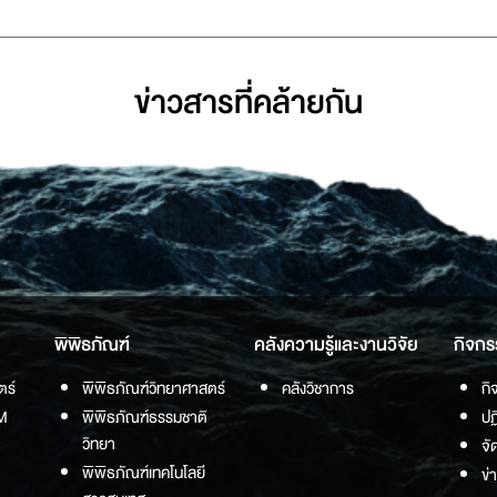
ข่าวสารที่่คล้ายกัน
พิพิธภัณฑ์
คลังความรู้และงานวิจัย
กิจกร
ตร์
พิพิธภัณฑ์วิทยาศาสตร์
คลังวิชาการ
กิ
M
พิพิธภัณฑ์ธรรมชาติ
ปฏ
วิทยา
จั
พิพิธภัณฑ์เทคโนโลยี
ข่