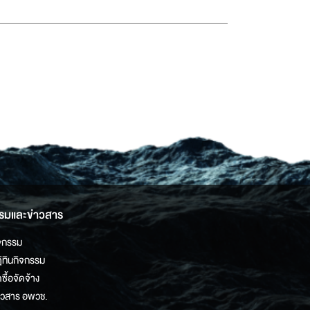
รมและข่าวสาร
จกรรม
ิทินกิจกรรม
ดซื้อจัดจ้าง
าวสาร อพวช.