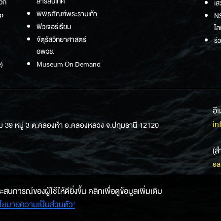
สารสนเทศ
วก
เส
พิพิธภัณฑ์พระรามเก้า
p
NS
ฟิวเจอร์เรียม
โล
จัตุรัสวิทยาศาสตร์
ร่
อพวช.
)
Museum On Demand
อี
in
ม 39 หมู่ 3 ต.คลองห้า อ.คลองหลวง จ.ปทุมธานี 12120
(ส
sa
การณ์ของผู้ใช้ให้ดียิ่งขึ้น คลิกเพื่อดูข้อมูลเพิ่มเติม
โยบายความเป็นส่วนตัว'