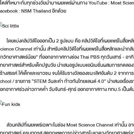
ไตล์ที่เหมาะกับทุกช่วงวัยนำมาเผยแพร่ผ่านทาง YouTube : Most Sci
acebook : NSM Thailand อีกด้วย
ดยแบ่งคลิปวิดีโอออกเป็น 2 รูปแบบ คือ คลิปวิดีโอที่เผยแพร่ในสื่อหลัก
cience Channel เท่านั้น สำหรับคลิปวิดีโอที่เผยแพร่ในสื่อหลักและนำกล
ักวิทยาศาสตร์น้อย” ที่ออกอากาศทางช่อง Thai PBS ทุกวันเสาร์ - อาท
ิทยาศาสตร์สำหรับเด็กปฐมวัย นำเสนอรูปแบบแอนิเมชั่นผสมการทดลองวิทย
ร้างสรรค์ ให้เด็กและเยาวชน จนได้รับรางวัลรองชนะเลิศอันดับ 2 จาก
chool / รายการ “STEM วันละคำ ก้าวทันไทยแลนด์ 4.0” นำเสนอเรื่องราวดี
อกอากาศช่วงข่าวภาคค่ำ วันจันทร์-ศุกร์ ออกอากาศทาง ททบ.5 เป็นต้
่วนคลิปที่เผยแพร่เฉพาะในช่อง Most Science Channel เท่านั้น อาทิ
ิทยาศาสตร์ ครบทุกรส สดทุกเหตุการณ์ข่าวสารในแวดวงวิทยาศาสตร์จากท