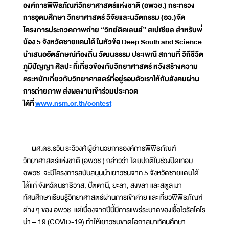
องค์การพิพิธภัณฑ์วิทยาศาสตร์แห่งชาติ (อพวช.) กระทรวง
การอุดมศึกษา วิทยาศาสตร์ วิจัยและนวัตกรรม (อว.)จัด
โครงการประกวดภาพถ่าย “วิทย์ติดเลนส์” สเปเชียล สำหรับพี่
น้อง 5 จังหวัดชายแดนใต้ ในหัวข้อ Deep South and Science
นำเสนออัตลักษณ์ท้องถิ่น วัฒนธรรม ประเพณี สถานที่ วิถีชีวิต
ภูมิปัญญา ศิลปะ ที่เกี่ยวข้องกับวิทยาศาสตร์ หวังสร้างความ
ตระหนักเกี่ยวกับวิทยาศาสตร์ที่อยู่รอบตัวเราให้กับสังคมผ่าน
การถ่ายภาพ ส่งผลงานเข้าร่วมประกวด
ได้ที่
www.nsm.or.th/contest
ผศ.ดร.รวิน ระวิวงศ์ ผู้อำนวยการองค์การพิพิธภัณฑ์
วิทยาศาสตร์แห่งชาติ (อพวช.) กล่าวว่า โดยปกติในช่วงปิดเทอม
อพวช. จะมีโครงการสนับสนุนนำเยาวชนจาก 5 จังหวัดชายแดนใต้
ได้แก่ จังหวัดนราธิวาส, ปัตตานี, ยะลา, สงขลา และสตูล มา
ทัศนศึกษาเรียนรู้วิทยาศาสตร์ผ่านการเข้าค่าย และเที่ยวพิพิธภัณฑ์
ต่าง ๆ ของ อพวช. แต่เนื่องจากปีนี้มีการแพร่ระบาดของเชื้อไวรัสโคโร
น่า – 19 (COVID-19) ทำให้เยาวชนขาดโอกาสมาทัศนศึกษา