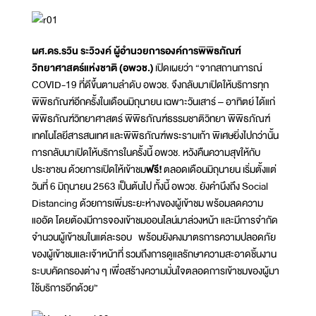
ผศ.ดร.รวิน ระวิวงค์ ผู้อำนวยการองค์การพิพิธภัณฑ์
วิทยาศาสตร์แห่งชาติ (อพวช.)
เปิดเผยว่า “จากสถานการณ์
COVID-19 ที่ดีขึ้นตามลำดับ อพวช. จึงกลับมาเปิดให้บริการทุก
พิพิธภัณฑ์อีกครั้งในเดือนมิถุนายน เฉพาะวันเสาร์ – อาทิตย์ ได้แก่
พิพิธภัณฑ์วิทยาศาสตร์ พิพิธภัณฑ์ธรรมชาติวิทยา พิพิธภัณฑ์
เทคโนโลยีสารสนเทศ และพิพิธภัณฑ์พระรามเก้า พิเศษยิ่งไปกว่านั้น
การกลับมาเปิดให้บริการในครั้งนี้ อพวช. หวังคืนความสุขให้กับ
ประชาชน ด้วยการเปิดให้เข้าชม
ฟรี!
ตลอดเดือนมิถุนายน เริ่มตั้งแต่
วันที่ 6 มิถุนายน 2563 เป็นต้นไป ทั้งนี้ อพวช. ยังคำนึงถึง Social
Distancing ด้วยการเพิ่มระยะห่างของผู้เข้าชม พร้อมลดความ
แออัด โดยต้องมีการจองเข้าชมออนไลน์มาล่วงหน้า และมีการจำกัด
จำนวนผู้เข้าชมในแต่ละรอบ พร้อมยังคงมาตรการความปลอดภัย
ของผู้เข้าชมและเจ้าหน้าที่ รวมถึงการดูแลรักษาความสะอาดชิ้นงาน
ระบบคัดกรองต่าง ๆ เพื่อสร้างความมั่นใจตลอดการเข้าชมของผู้มา
ใช้บริการอีกด้วย”