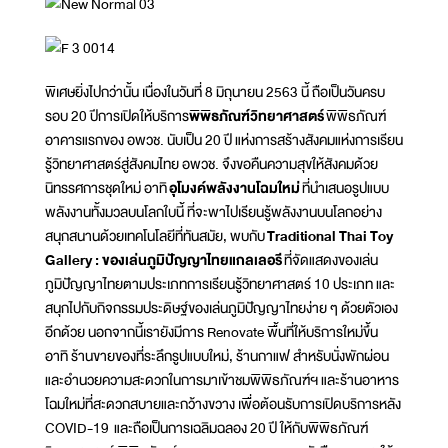
พิเศษยิ่งไปกว่านั้น เนื่องในวันที่ 8 มิถุนายน 2563 นี้ ถือเป็นวันครบ
รอบ 20 ปีการเปิดให้บริการ
พิพิธภัณฑ์วิทยาศาสตร์
พิพิธภัณฑ์
อาคารแรกของ อพวช. นับเป็น 20 ปี แห่งการสร้างสังคมแห่งการเรียน
รู้วิทยาศาสตร์สู่สังคมไทย อพวช. จึงขอคืนความสุขให้สังคมด้วย
นิทรรศการชุดใหม่ อาทิ
อุโมงค์พลังงานโฉมใหม่
ที่นำเสนอรูปแบบ
พลังงานทั้งมวลบนโลกใบนี้ ที่จะพาไปเรียนรู้พลังงานบนโลกอย่าง
สนุกสนานด้วยเทคโนโลยีที่ทันสมัย, พบกับ
Traditional Thai Toy
Gallery : ของเล่นภูมิปัญญาไทยแกลเลอรี
ที่จัดแสดงของเล่น
ภูมิปัญญาไทยตามประเภทการเรียนรู้วิทยาศาสตร์ 10 ประเภท และ
สนุกไปกับกิจกรรมประดิษฐ์ของเล่นภูมิปัญญาไทยง่าย ๆ ด้วยตัวเอง
อีกด้วย นอกจากนี้เรายังมีการ Renovate พื้นที่ให้บริการใหม่ขึ้น
อาทิ ร้านขายของที่ระลึกรูปแบบใหม่, ร้านกาแฟ สำหรับนั่งพักผ่อน
และอำนวยความสะดวกในการมาเข้าชมพิพิธภัณฑ์ฯ และร้านอาหาร
โฉมใหม่ที่สะดวกสบายและกว้างขวาง เพื่อต้อนรับการเปิดบริการหลัง
COVID-19 และถือเป็นการเฉลิมฉลอง 20 ปี ให้กับพิพิธภัณฑ์