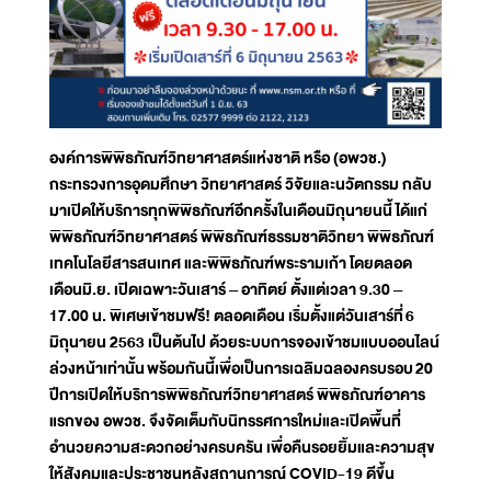
องค์การพิพิธภัณฑ์วิทยาศาสตร์แห่งชาติ หรือ (อพวช.)
กระทรวงการอุดมศึกษา วิทยาศาสตร์ วิจัยและนวัตกรรม กลับ
มาเปิดให้บริการทุกพิพิธภัณฑ์อีกครั้งในเดือนมิถุนายนนี้ ได้แก่
พิพิธภัณฑ์วิทยาศาสตร์ พิพิธภัณฑ์ธรรมชาติวิทยา พิพิธภัณฑ์
เทคโนโลยีสารสนเทศ และพิพิธภัณฑ์พระรามเก้า โดยตลอด
เดือนมิ.ย. เปิดเฉพาะวันเสาร์ – อาทิตย์ ตั้งแต่เวลา 9.30 –
17.00 น. พิเศษเข้าชมฟรี! ตลอดเดือน เริ่มตั้งแต่วันเสาร์ที่
6
มิถุนายน 2563 เป็นต้นไป ด้วยระบบการจองเข้าชมแบบออนไลน์
ล่วงหน้าเท่านั้น
พร้อมกันนี้เพื่อเป็นการเฉลิมฉลองครบรอบ
20
ปีการเปิดให้บริการพิพิธภัณฑ์วิทยาศาสตร์ พิพิธภัณฑ์อาคาร
แรกของ อพวช. จึงจัดเต็มกับนิทรรศการใหม่และเปิดพื้นที่
อำนวยความสะดวกอย่างครบครัน เพื่อคืนรอยยิ้มและความสุข
ให้สังคมและประชาชนหลังสถานการณ์ COVID-19 ดีขึ้น