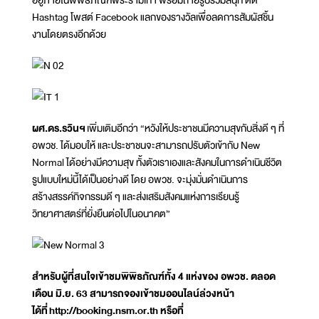
Hashtag โพสต์ Facebook แลกของรางวัลเพื่อลดการสัมผัสชิ้น
งานโดยตรงอีกด้วย
ผศ.ดร.รวินฯ
เพิ่มเติมอีกว่า “หวังให้ประชาชนมีความสุขกับสิ่งดี ๆ ที่
อพวช. ได้มอบให้ และประชาชนจะสามารถปรับตัวเข้ากับ New
Normal ได้อย่างมีความสุข ทั้งตัวเราเองและสังคมในการดำเนินชีวิต
รูปแบบใหม่นี้ได้เป็นอย่างดี โดย อพวช. จะมุ่งมั่นดำเนินการ
สร้างสรรค์กิจกรรมดี ๆ และส่งเสริมสังคมแห่งการเรียนรู้
วิทยาศาสตร์ที่ยั่งยืนต่อไปในอนาคต”
สำหรับผู้ที่สนใจเข้าชมพิพิธภัณฑ์ทั้ง 4 แห่งของ อพวช. ตลอด
เดือน มิ.ย. 63 สามารถจองเข้าชมออนไลน์ล่วงหน้า
ได้ที่
http://booking.nsm.or.th หรือที่