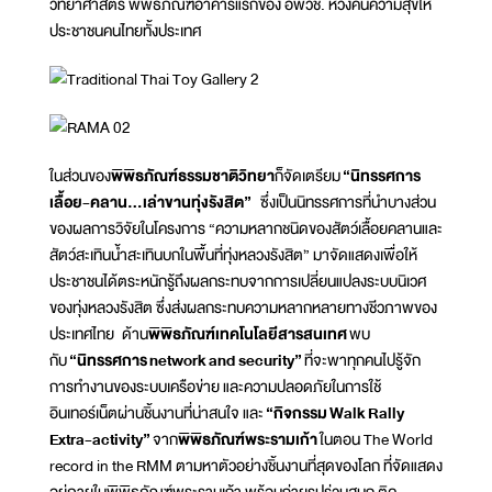
วิทยาศาสตร์ พิพิธภัณฑ์อาคารแรกของ อพวช. หวังคืนความสุขให้
ประชาชนคนไทยทั้งประเทศ
ในส่วนของ
พิพิธภัณฑ์ธรรมชาติวิทยา
ก็จัดเตรียม
“นิทรรศการ
เลื้อย-คลาน...เล่าขานทุ่งรังสิต”
ซึ่งเป็นนิทรรศการที่นำบางส่วน
ของผลการวิจัยในโครงการ “ความหลากชนิดของสัตว์เลื้อยคลานและ
สัตว์สะเทินน้ำสะเทินบกในพื้นที่ทุ่งหลวงรังสิต” มาจัดแสดงเพื่อให้
ประชาชนได้ตระหนักรู้ถึงผลกระทบจากการเปลี่ยนแปลงระบบนิเวศ
ของทุ่งหลวงรังสิต ซึ่งส่งผลกระทบความหลากหลายทางชีวภาพของ
ประเทศไทย ด้าน
พิพิธภัณฑ์เทคโนโลยีสารสนเทศ
พบ
กับ
“นิทรรศการ
network and security”
ที่จะพาทุกคนไปรู้จัก
การทำงานของระบบเครือข่าย และความปลอดภัยในการใช้
อินเทอร์เน็ตผ่านชิ้นงานที่น่าสนใจ และ
“กิจกรรม
Walk Rally
Extra-activity”
จาก
พิพิธภัณฑ์พระรามเก้า
ในตอน The World
record in the RMM ตามหาตัวอย่างชิ้นงานที่สุดของโลก ที่จัดแสดง
อยู่ภายในพิพิธภัณฑ์พระรามเก้า พร้อมถ่ายรูปร่วมสนุก ติด