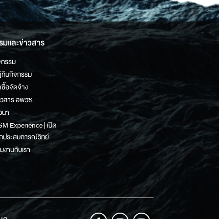
รมและข่าวสาร
จกรรม
ิทินกิจกรรม
ดซื้อจัดจ้าง
าวสาร อพวช.
วนา
M Experience | เปิด
กประสบการณ์วิทย์
วมงานกับเรา