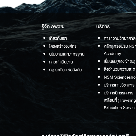
รู้จัก อพวช.
บริการ
เกี่ยวกับเรา
คาราวานวิทยาศาส
โครงสร้างองค์กร
หลักสูตรอบรม NS
Academy
นโยบายและมาตรฐาน
เยี่ยมชม(จองเข้าชม)
การดำเนินงาน
สิ่งอำนวยความสะด
กฏ ระเบียบ ข้อบังคับ
NSM Sciencesho
บริการทางวิชาการ
บริการนิทรรศการ
เคลื่อนที่ (Traveling
Exhibition Service