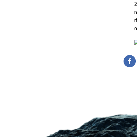
2
ห
ท
ณ