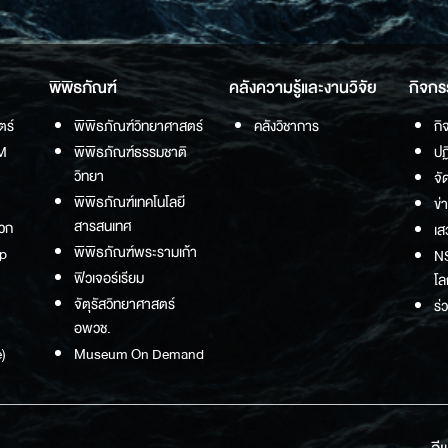
พิพิธภัณฑ์
คลังความรู้และงานวิจัย
กิจกร
ตร์
พิพิธภัณฑ์วิทยาศาสตร์
คลังวิชาการ
กิ
M
พิพิธภัณฑ์ธรรมชาติ
ปฏ
วิทยา
จั
พิพิธภัณฑ์เทคโนโลยี
ข่
สารสนเทศ
วก
เส
พิพิธภัณฑ์พระรามเก้า
p
NS
ฟิวเจอร์เรียม
โล
จัตุรัสวิทยาศาสตร์
ร่
อพวช.
)
Museum On Demand