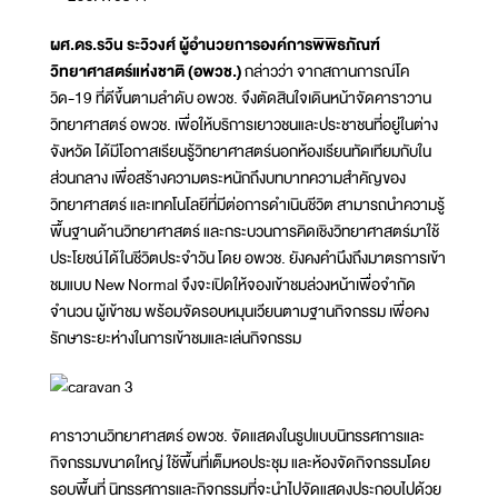
ผศ.ดร.รวิน ระวิวงศ์ ผู้อำนวยการองค์การพิพิธภัณฑ์
วิทยาศาสตร์แห่งชาติ (อพวช.)
กล่าวว่า จากสถานการณ์โค
วิด-19 ที่ดีขึ้นตามลำดับ อพวช. จึงตัดสินใจเดินหน้าจัดคาราวาน
วิทยาศาสตร์ อพวช. เพื่อให้บริการเยาวชนและประชาชนที่อยู่ในต่าง
จังหวัด ได้มีโอกาสเรียนรู้วิทยาศาสตร์นอกห้องเรียนทัดเทียมกับใน
ส่วนกลาง เพื่อสร้างความตระหนักถึงบทบาทความสำคัญของ
วิทยาศาสตร์ และเทคโนโลยีที่มีต่อการดำเนินชีวิต สามารถนำความรู้
พื้นฐานด้านวิทยาศาสตร์ และกระบวนการคิดเชิงวิทยาศาสตร์มาใช้
ประโยชน์ได้ในชีวิตประจำวัน โดย อพวช. ยังคงคำนึงถึงมาตรการเข้า
ชมแบบ New Normal จึงจะเปิดให้จองเข้าชมล่วงหน้าเพื่อจำกัด
จำนวน ผู้เข้าชม พร้อมจัดรอบหมุนเวียนตามฐานกิจกรรม เพื่อคง
รักษาระยะห่างในการเข้าชมและเล่นกิจกรรม
คาราวานวิทยาศาสตร์ อพวช. จัดแสดงในรูปแบบนิทรรศการและ
กิจกรรมขนาดใหญ่ ใช้พื้นที่เต็มหอประชุม และห้องจัดกิจกรรมโดย
รอบพื้นที่ นิทรรศการและกิจกรรมที่จะนำไปจัดแสดงประกอบไปด้วย