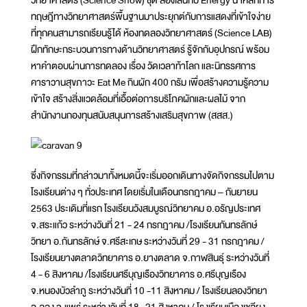
ทฤษฎีทางวิทยาศาสตร์พื้นฐานมาประยุกต์กับการแสดงที่เข้าใจง่าย
ที่ทุกคนสามารถเรียนรู้ได้ ห้องทดลองวิทยาศาสตร์ (Science LAB)
ฝึกทักษะกระบวนการทางด้านวิทยาศาสตร์ รู้จักกับอุปกรณ์ พร้อม
หาคำตอบผ่านการทดลอง เรื่อง วัดเวลาท้าโลก และนิทรรศการ
คาราวานสุขภาวะ Eat Me กินผัก 400 กรัม เพื่อสร้างความรู้ความ
เข้าใจ สร้างสิ่งแวดล้อมที่เอื้อต่อการบริโภคผักและผลไม้ จาก
สำนักงานกองทุนสนับสนุนการสร้างเสริมสุขภาพ (สสส.)
ซึ่งกิจกรรมที่กล่าวมาทั้งหมดนี้จะเริ่มออกเดินทางจัดกิจกรรมไปตาม
โรงเรียนต่าง ๆ ทั่วประเทศ โดยเริ่มในเดือนกรกฎาคม – กันยายน
2563 ประเดิมที่แรก โรงเรียนวังสมบูรณ์วิทยาคม อ.อรัญประเทศ
จ.สระแก้ว ระหว่างวันที่ 21 - 24 กรกฎาคม /โรงเรียนกันทรลักษ์
วิทยา อ.กันทรลักษ์ จ.ศรีสะเกษ ระหว่างวันที่ 29 - 31 กรกฎาคม /
โรงเรียนยางตลาดวิทยาคาร อ.ยางตลาด จ.กาฬสินธุ์ ระหว่างวันที่
4 - 6 สิงหาคม /โรงเรียนศรีบุญเรืองวิทยาคาร อ.ศรีบุญเรือง
จ.หนองบัวลำภู ระหว่างวันที่ 10 -11 สิงหาคม / โรงเรียนลองวิทยา
อ.ลอง จ.แพร่ ระหว่างวันที่ 18 -21 สิงหาคม / โรงเรียนเมืองเชลียง