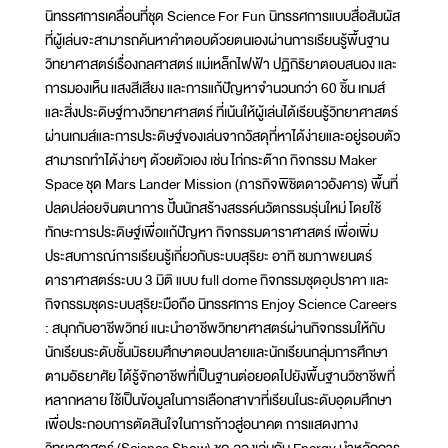
นิทรรศการเคลื่อนที่ชุด Science For Fun นิทรรศการแบบสื่อสัมผัส
ที่ผู้เล่นจะสามารถค้นหาคำตอบด้วยตนเองผ่านการเรียนรู้พื้นฐาน
วิทยาศาสตร์เรื่องกลศาสตร์ แม่เหล็กไฟฟ้า ปฏิกิริยาตอบสนอง และ
การมองเห็น แสงสีเสียง และการแก้ปัญหาจำนวนกว่า 60 ชิ้น เกมส์
และสิ่งประดิษฐ์ทางวิทยาศาสตร์ ที่เน้นให้ผู้เล่นได้เรียนรู้วิทยาศาสตร์
ผ่านเกมส์และการประดิษฐ์ของเล่นจากวัสดุที่หาได้ง่ายและอยู่รอบตัว
สามารถทำได้ง่ายๆ ด้วยตัวเอง เช่น ไก่กระต๊าก กิจกรรม Maker
Space ชุด Mars Lander Mission (ภารกิจพิชิตดาวอังคาร) พื้นที่
ปลดปล่อยจินตนาการ ปั้นนักสร้างสรรค์นวัตกรรมรุ่นใหม่ โดยใช้
ทักษะการประดิษฐ์เพื่อแก้ปัญหา กิจกรรมดาราศาสตร์ เพื่อเพิ่ม
ประสบการณ์การเรียนรู้เกี่ยวกับระบบสุริยะ อาทิ ชมภาพยนตร์
ดาราศาสตร์ระบบ 3 มิติ แบบ full dome กิจกรรมชุดอุปราคา และ
กิจกรรมชุดระบบสุริยะมือถือ นิทรรศการ Enjoy Science Careers
: สนุกกับอาชีพวิทย์ แนะนำอาชีพวิทยาศาสตร์ผ่านกิจกรรมให้กับ
นักเรียนระดับชั้นมัธยมศึกษาตอนปลายและนักเรียนกลุ่มการศึกษา
ตามอัธยาศัย ได้รู้จักอาชีพที่เป็นฐานต่อยอดไปยังพื้นฐานวิชาชีพที่
หลากหลาย ใช้เป็นข้อมูลในการเลือกสาขาที่เรียนในระดับอุดมศึกษา
เพื่อประกอบการตัดสินใจในการก้าวสู่อนาคต การแสดงทาง
วิทยาศาสตร์ (Science Show) ชุด ลองเล่นกับ Energy นำหลักการ