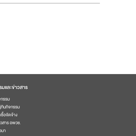
รมและข่าวสาร
จกรรม
ิทินกิจกรรม
ดซื้อจัดจ้าง
าวสาร อพวช.
วนา