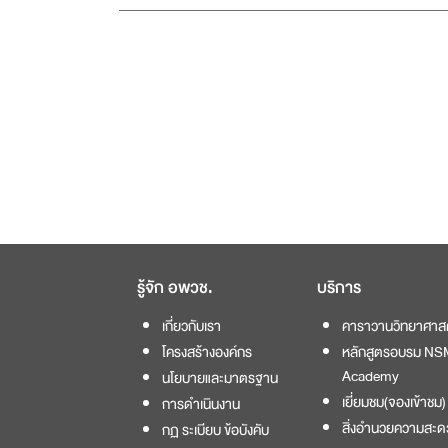
รู้จัก อพวช.
บริการ
เกี่ยวกับเรา
คาราวานวิทยาศาส
โครงสร้างองค์กร
หลักสูตรอบรม NS
Academy
นโยบายและมาตรฐาน
เยี่ยมชม(จองเข้าชม)
การดำเนินงาน
สิ่งอำนวยความสะด
กฏ ระเบียบ ข้อบังคับ