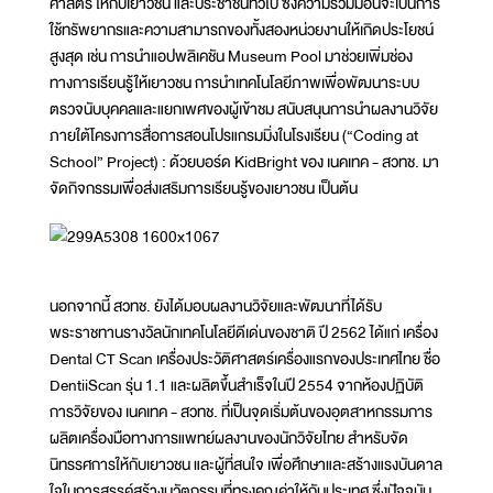
ศาสตร์ ให้กับเยาวชน และประชาชนทั่วไป ซึ่งความร่วมมือนี้จะเป็นการ
ใช้ทรัพยากรและความสามารถของทั้งสองหน่วยงานให้เกิดประโยชน์
สูงสุด เช่น การนำแอปพลิเคชัน Museum Pool มาช่วยเพิ่มช่อง
ทางการเรียนรู้ให้เยาวชน การนำเทคโนโลยีภาพเพื่อพัฒนาระบบ
ตรวจนับบุคคลและแยกเพศของผู้เข้าชม สนับสนุนการนำผลงานวิจัย
ภายใต้โครงการสื่อการสอนโปรแกรมมิ่งในโรงเรียน (“Coding at
School” Project) : ด้วยบอร์ด KidBright ของ เนคเทค - สวทช. มา
จัดกิจกรรมเพื่อส่งเสริมการเรียนรู้ของเยาวชน เป็นต้น
นอกจากนี้ สวทช. ยังได้มอบผลงานวิจัยและพัฒนาที่ได้รับ
พระราชทานรางวัลนักเทคโนโลยีดีเด่นของชาติ ปี 2562 ได้แก่ เครื่อง
Dental CT Scan เครื่องประวัติศาสตร์เครื่องแรกของประเทศไทย ชื่อ
DentiiScan รุ่น 1.1 และผลิตขึ้นสำเร็จในปี 2554 จากห้องปฏิบัติ
การวิจัยของ เนคเทค - สวทช. ที่เป็นจุดเริ่มต้นของอุตสาหกรรมการ
ผลิตเครื่องมือทางการแพทย์ผลงานของนักวิจัยไทย สำหรับจัด
นิทรรศการให้กับเยาวชน และผู้ที่สนใจ เพื่อศึกษาและสร้างแรงบันดาล
ใจในการสรรค์สร้างนวัตกรรมที่ทรงคุณค่าให้กับประเทศ ซึ่งปัจจุบัน