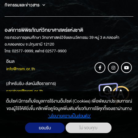
กิจกรรมและข่าวสาร
องค์การพิพิธภัณฑ์วิทยาศาสตร์แห่งชาติ
กระทรวงการอุดมศึกษา วิทยาศาสตร์วิจัยและนวัตกรรม 39 หมู่ 3 ต.คลองห้า
อ.คลองหลวง จ.ปทุมธานี 12120
โทร: 02577-9999, แฟกซ์ 02577-9900
อีเมล
info@nsm.or.th
(สำหรับรับ-ส่งหนังสือราชการ)
saraban@nsm.or.th
เว็บไซค์ มีการเก็บข้อมูลการใช้งานเว็บไซต์ (Cookies) เพื่อพัฒนาประสบการณ์
ของผู้ใช้ให้ดียิ่งขึ้น คลิกเพื่อดูข้อมูลเพิ่มเติมเกี่ยวกับการใช้คุกกี้ของเราผ่านทาง
ช่องทางการสอบถามข้อมูล
‘นโยบายความเป็นส่วนตัว'
ยอมรับ
ไม่ ขอบคุณ