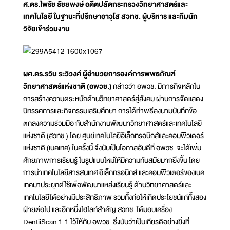
ศ.ดร.ไพรัช ธัชยพงษ์ อดีตปลัดกระทรวงวิทยาศาสตร์และ
เทคโนโลยี ในฐานะที่ปรึกษาอาวุโส สวทช. ผู้บริหาร และทีมนัก
วิจัยเข้าร่วมงาน
ผศ.ดร.รวิน ระวิวงศ์ ผู้อำนวยการองค์การพิพิธภัณฑ์
วิทยาศาสตร์แห่งชาติ (อพวช.)
กล่าวว่า อพวช. มีภารกิจหลักใน
การสร้างความตระหนักด้านวิทยาศาสตร์สู่สังคม ผ่านการจัดแสดง
นิทรรศการและกิจกรรมเสริมศึกษา การได้ทำพิธีลงนามบันทึกข้อ
ตกลงความร่วมมือ กับสำนักงานพัฒนาวิทยาศาสตร์และเทคโนโลยี
แห่งชาติ (สวทช.) โดย ศูนย์เทคโนโลยีอิเล็กทรอนิกส์และคอมพิวเตอร์
แห่งชาติ (เนคเทค) ในครั้งนี้ จึงนับเป็นโอกาสอันดีที่ อพวช. จะได้เพิ่ม
ศักยภาพการเรียนรู้ ในรูปแบบใหม่ให้มีความทันสมัยมากยิ่งขึ้น โดย
การนำเทคโนโลยีสารสนเทศ อิเล็กทรอนิกส์ และคอมพิวเตอร์ของเนค
เทคมาประยุกต์ใช้เพื่อพัฒนาแหล่งเรียนรู้ ด้านวิทยาศาสตร์และ
เทคโนโลยีได้อย่างมีประสิทธิภาพ รวมทั้งก่อให้เกิดประโยชน์แก่ทั้งสอง
ฝ่ายต่อไป และอีกหนึ่งไฮไลท์สำคัญ สวทช. ได้มอบเครื่อง
DentiiScan 1.1 ไว้ให้กับ อพวช. ซึ่งนับว่าเป็นเกียรติอย่างยิ่งที่