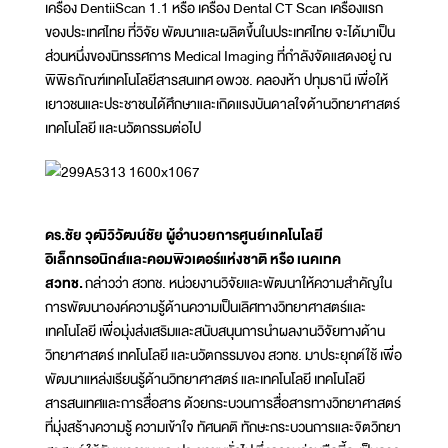
เครื่อง DentiiScan 1.1 หรือ เครื่อง Dental CT Scan เครื่องแรก
ของประเทศไทย ที่วิจัย พัฒนาและผลิตขึ้นในประเทศไทย จะได้มาเป็น
ส่วนหนึ่งของนิทรรศการ Medical Imaging ที่กำลังจัดแสดงอยู่ ณ
พิพิธภัณฑ์เทคโนโลยีสารสนเทศ อพวช. คลองห้า ปทุมธานี เพื่อให้
เยาวชนและประชาชนได้ศึกษาและเกิดแรงบันดาลใจด้านวิทยาศาสตร์
เทคโนโลยี และนวัตกรรมต่อไป
ดร.ชัย วุฒิวิวัฒน์ชัย ผู้อำนวยการศูนย์เทคโนโลยี
อิเล็กทรอนิกส์และคอมพิวเตอร์แห่งชาติ หรือ เนคเทค
สวทช.
กล่าวว่า สวทช. หน่วยงานวิจัยและพัฒนาให้ความสำคัญใน
การพัฒนาองค์ความรู้ด้านความเป็นเลิศทางวิทยาศาสตร์และ
เทคโนโลยี เพื่อมุ่งส่งเสริมและสนับสนุนการนำผลงานวิจัยทางด้าน
วิทยาศาสตร์ เทคโนโลยี และนวัตกรรมของ สวทช. มาประยุกต์ใช้ เพื่อ
พัฒนาแหล่งเรียนรู้ด้านวิทยาศาสตร์ และเทคโนโลยี เทคโนโลยี
สารสนเทศและการสื่อสาร ด้วยกระบวนการสื่อสารทางวิทยาศาสตร์
ที่มุ่งสร้างความรู้ ความเข้าใจ ทัศนคติ ทักษะกระบวนการและจิตวิทยา