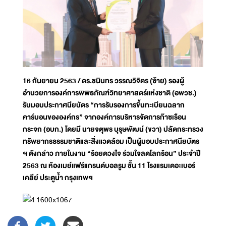
16 กันยายน 2563 / ดร.ชนินทร วรรณวิจิตร (ซ้าย) รองผู้
อำนวยการองค์การพิพิธภัณฑ์วิทยาศาสตร์แห่งชาติ (อพวช.)
รับมอบประกาศนียบัตร “การรับรองการขึ้นทะเบียนฉลาก
คาร์บอนขององค์กร” จากองค์การบริหารจัดการก๊าซเรือน
กระจก (อบก.) โดยมี นายจตุพร บุรุษพัฒน์ (ขวา) ปลัดกระทรวง
ทรัพยากรธรรมชาติและสิ่งแวดล้อม เป็นผู้มอบประกาศนียบัตร
ฯ ดังกล่าว ภายในงาน “ร้อยดวงใจ ร่วมใจลดโลกร้อน” ประจำปี
2563 ณ ห้องเมย์แฟร์แกรนด์บอลรูม ชั้น 11 โรงแรมเดอะเบอร์
เคลีย์ ประตูน้ำ กรุงเทพฯ