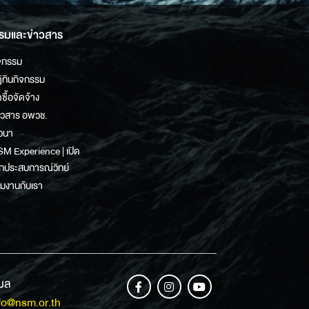
รมและข่าวสาร
จกรรม
ิทินกิจกรรม
ดซื้อจัดจ้าง
าวสาร อพวช.
วนา
M Experience | เปิด
กประสบการณ์วิทย์
วมงานกับเรา
เมล
fo@nsm.or.th