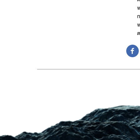
พ
ท
พ
ต