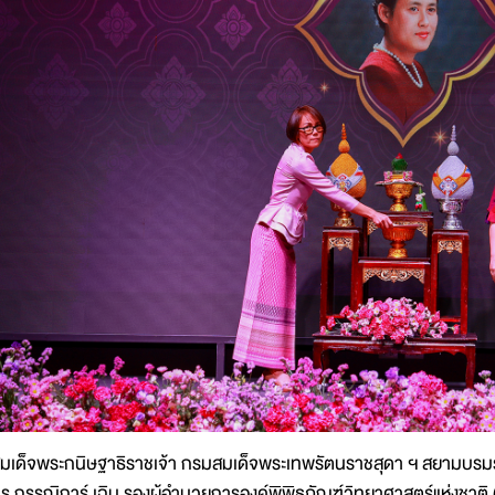
มเด็จพระกนิษฐาธิราชเจ้า กรมสมเด็จพระเทพรัตนราชสุดา ฯ สยามบรมร
ร.กรรณิการ์ เฉิน รองผู้อำนวยการองค์พิพิธภัณฑ์วิทยาศาสตร์แห่งชาติ