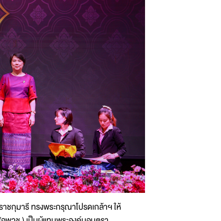
าชกุมารี ทรงพระกรุณาโปรดเกล้าฯ ให้
 (อพวช.) เป็นผู้แทนพระองค์มอบตรา