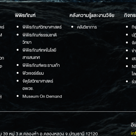
พิพิธภัณฑ์
คลังความรู้และงานวิจัย
กิจกร
ตร์
พิพิธภัณฑ์วิทยาศาสตร์
คลังวิชาการ
กิ
M
พิพิธภัณฑ์ธรรมชาติ
ปฏ
วิทยา
จั
พิพิธภัณฑ์เทคโนโลยี
ข่
สารสนเทศ
วก
เส
พิพิธภัณฑ์พระรามเก้า
p
NS
ฟิวเจอร์เรียม
โล
จัตุรัสวิทยาศาสตร์
ร่
อพวช.
)
Museum On Demand
อี
in
ม 39 หมู่ 3 ต.คลองห้า อ.คลองหลวง จ.ปทุมธานี 12120