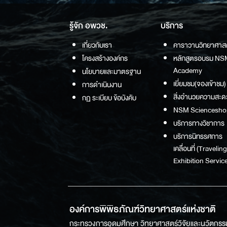
รู้จัก อพวช.
บริการ
เกี่ยวกับเรา
คาราวานวิทยาศาส
โครงสร้างองค์กร
หลักสูตรอบรม NS
Academy
นโยบายและมาตรฐาน
เยี่ยมชม(จองเข้าชม)
การดำเนินงาน
สิ่งอำนวยความสะด
กฏ ระเบียบ ข้อบังคับ
NSM Sciencesho
บริการทางวิชาการ
บริการนิทรรศการ
เคลื่อนที่ (Traveling
Exhibition Service
องค์การพิพิธภัณฑ์วิทยาศาสตร์แห่งชาติ
กระทรวงการอุดมศึกษา วิทยาศาสตร์วิจัยและนวัตกรร