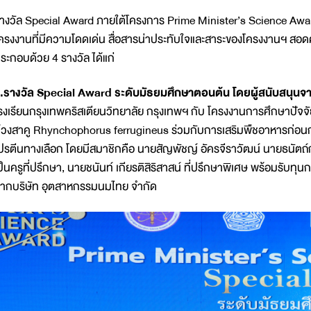
างวัล Special Award ภายใต้โครงการ Prime Minister’s Science Award
ครงงานที่มีความโดดเด่น สื่อสารน่าประทับใจและสาระของโครงงานฯ สอด
ระกอบด้วย 4 รางวัล ได้แก่
.รางวัล Special Award ระดับมัธยมศึกษาตอนต้น โดยผู้สนับสนุนจา
รงเรียนกรุงเทพคริสเตียนวิทยาลัย กรุงเทพฯ กับ โครงงานการศึกษาปัจจั
้วงสาคู Rhynchophorus ferrugineus ร่วมกับการเสริมพืชอาหารก่อนก
ปรตีนทางเลือก โดยมีสมาชิกคือ นายสัญพัชญ์ อัครจีราวัฒน์ นายธนัตถ์กร
ป็นครูที่ปรึกษา, นายชนันท์ เกียรติสิริสาสน์ ที่ปรึกษาพิเศษ พร้อมร
ากบริษัท อุตสาหกรรมนมไทย จำกัด