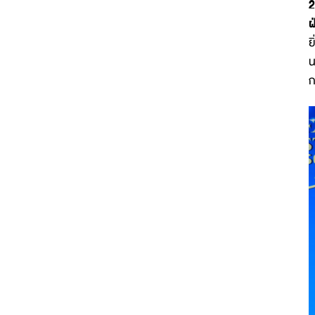
2
ฝ
ย
น
ก