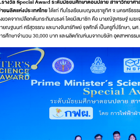
.รางวัล Special Award ระดับมัธยมศึกษาตอนปลาย สาขาวิทยาศาส
่ายผลิตแห่งประเทศไทย
ได้แก่ ทีมโรงเรียนเบญจมราชูทิศ จ.นครศรีธรร
ิ่งยวดจากเปลือกต้นกระถินณรงค์ โดยมีสมาชิก คือ นายณัฐเศรษฐ์ เมฆ
ายณฐนนท์ ศรีสุวรรณ และนางจันทร์ทิพย์ จุลศักดิ์ เป็นครูที่ปรึกษา, ผศ
ารศึกษาจำนวน 30,000 บาท และผลิตภัณฑ์นมจากบริษัท อุตสาหกรรม