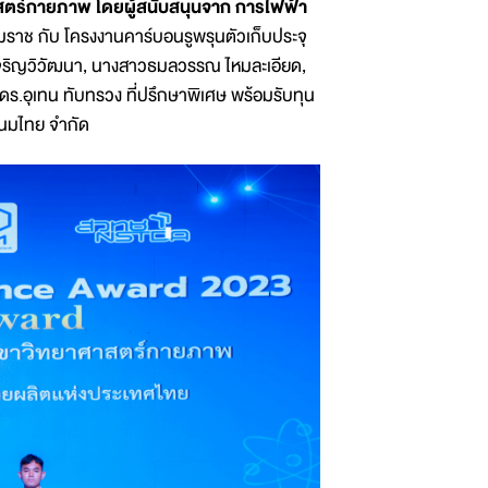
ตร์กายภาพ โดยผู้สนับสนุนจาก การไฟฟ้า
มราช กับ โครงงานคาร์บอนรูพรุนตัวเก็บประจุ
เจริญวิวัฒนา, นางสาวธมลวรรณ ไหมละเอียด,
.ดร.อุเทน ทับทรวง ที่ปรึกษาพิเศษ พร้อมรับทุน
นมไทย จำกัด