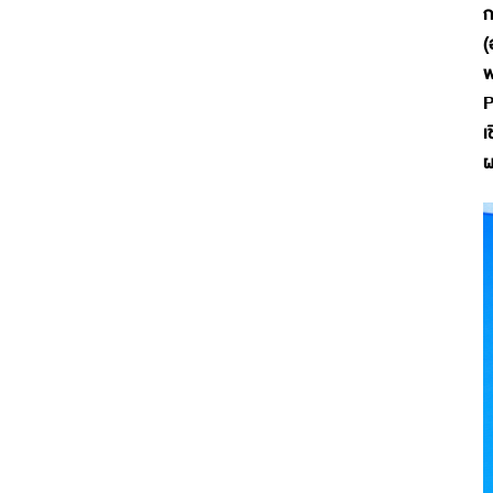
ก
(
พ
P
เ
ผ