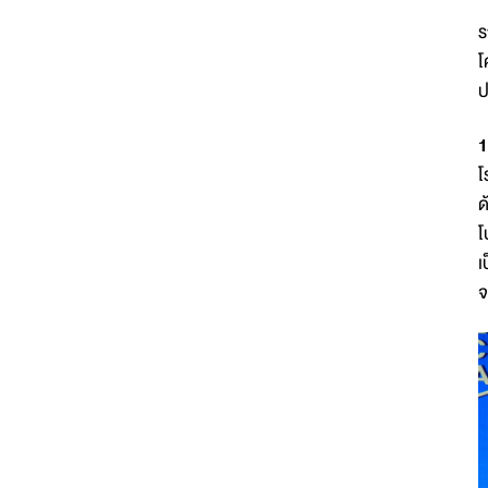
ร
โ
ป
1
โ
ด
โ
เ
จ