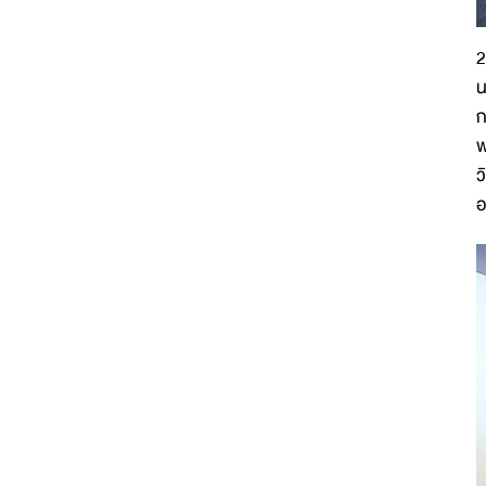
2
น
ก
พ
ว
อ