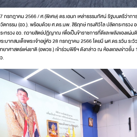
7 กรกฎาคม 2566 / ศ.(พิเศษ) ดร.เอนก เหล่าธรรมทัศน์ รัฐมนตรีว่ากา
วัตกรรม (อว.). พร้อมด้วย ศ.ดร.นพ. สิริฤกษ์ ทรงศิวิไล ปลัดกระทรวง อ
ระทรวง อว. ถวายสัตย์ปฏิญาณ เพื่อเป็นข้าราชการที่ดีและพลังของแผ่น
ระบาทสมเด็จพระเจ้าอยู่หัว 28 กรกฎาคม 2566 โดยมี ผศ.ดร.รวิน ระวิว
ิทยาศาสตร์แห่งชาติ (อพวช.) เข้าร่วมพิธีฯ ดังกล่าว ณ ห้องแถลงข่าวช
ว.