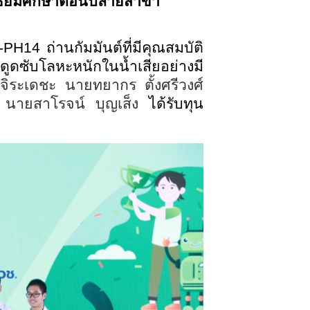
ัธยมศึกษาตอนปลายสาขา
-PH14 ถ่านกัมมันต์ที่มีคุณสมบัติ
ดซับโลหะหนักในน้ำเสียอย่างมี
จิระเดชะ นายทยากร ตั้งศรีวงศ์
า นายสาโรจน์ บุญเส็ง
ได้รับทุน