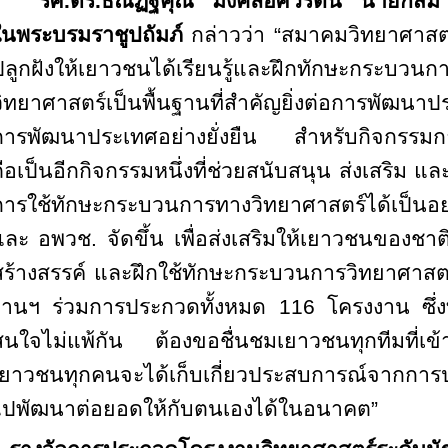
รศ.ดร.ธณัฏฐ์คุณ มงคลอัศวรัตน์ นายกสม
ในพระบรมราชูปถัมภ์
กล่าวว่า “สมาคมวิทยาศาสต
ปลูกฝังให้เยาวชนได้เรียนรู้และฝึกทักษะกร
วิทยาศาสตร์เป็นพื้นฐานที่สำคัญยิ่งต่อการพัฒนา
การพัฒนาประเทศอย่างยั่งยืน สำหรับกิจกรรม
ถือเป็นอีกกิจกรรมหนึ่งที่ช่วยสนับสนุน ส่งเสริม แ
การใช้ทักษะกระบวนการทางวิทยาศาสตร์ได้เป็น
และ อพวช. จัดขึ้น เพื่อส่งเสริมให้เยาวชนของชาติไ
สร้างสรรค์ และฝึกใช้ทักษะกระบวนการวิทยาศาสตร
งาน
ฯ ร่วมการประกวดทั้งหมด
116 โครงงาน ซึ่ง
สนใจไม่แพ้กัน ต้องขอชื่นชมเยาวชนทุกทีมที่เข้า
เยาวชนทุกคนจะได้เก็บเกี่ยวประสบการณ์จากการ
ไปพัฒนาต่อยอดให้กับตนเองได้ในอนาคต
”