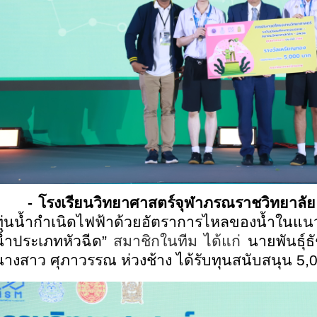
-
โรงเรียนวิทยาศาสตร์จุฬาภรณราชวิทยาลัย
ทุ่นน้ำกำเนิดไฟฟ้าด้วยอัตราการไหลของน้ำในแน
น้ำประเภทหัวฉีด”
สมาชิกในทีม ได้แก่
นายพันธุ์ธ
นางสาว ศุภาวรรณ ห่วงช้าง ได้รับทุนสนับสนุน
5,