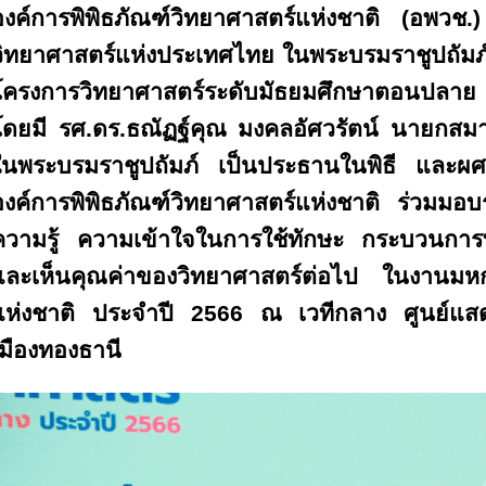
องค์การพิพิธภัณฑ์วิทยาศาสตร์แห่งชาติ (อพวช
วิทยาศาสตร์แห่งประเทศไทย ในพระบรมราชูปถัมภ์
โครงการวิทยาศาสตร์ระดับมัธยมศึกษาตอนปลาย
โดยมี รศ.ดร.ธณัฏฐ์คุณ มงคลอัศวรัตน์ นายกส
ในพระบรมราชูปถัมภ์ เป็นประธานในพิธี และผศ.
องค์การพิพิธภัณฑ์วิทยาศาสตร์แห่งชาติ ร่วมมอบรา
ความรู้ ความเข้าใจในการใช้ทักษะ กระบวนการ
และเห็นคุณค่าของวิทยาศาสตร์ต่อไป ในงานมห
แห่งชาติ ประจำปี 2566 ณ เวทีกลาง ศูนย์แสด
เมืองทองธานี