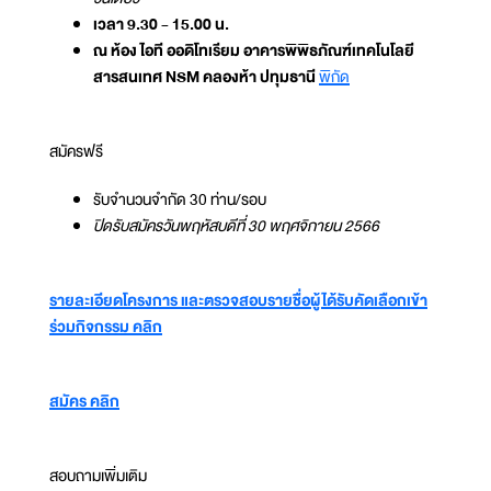
เวลา 9.30 - 15.00 น.
ณ ห้อง ไอที ออดิโทเรียม อาคารพิพิธภัณฑ์เทคโนโลยี
สารสนเทศ NSM คลองห้า ปทุมธานี
พิกัด
สมัครฟรี
รับจำนวนจำกัด 30 ท่าน/รอบ
ปิดรับสมัครวันพฤหัสบดีที่ 30 พฤศจิกายน 2566
รายละเอียดโครงการ และตรวจสอบรายชื่อผู้ได้รับคัดเลือกเข้า
ร่วมกิจกรรม คลิก
สมัคร คลิก
สอบถามเพิ่มเติม