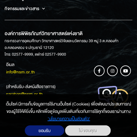
กิจกรรมและข่าวสาร
องค์การพิพิธภัณฑ์วิทยาศาสตร์แห่งชาติ
กระทรวงการอุดมศึกษา วิทยาศาสตร์วิจัยและนวัตกรรม 39 หมู่ 3 ต.คลองห้า
อ.คลองหลวง จ.ปทุมธานี 12120
โทร: 02577-9999, แฟกซ์ 02577-9900
อีเมล
info@nsm.or.th
(สำหรับรับ-ส่งหนังสือราชการ)
saraban@nsm.or.th
เว็บไซค์ มีการเก็บข้อมูลการใช้งานเว็บไซต์ (Cookies) เพื่อพัฒนาประสบการณ์
ของผู้ใช้ให้ดียิ่งขึ้น คลิกเพื่อดูข้อมูลเพิ่มเติมเกี่ยวกับการใช้คุกกี้ของเราผ่านทาง
ช่องทางการสอบถามข้อมูล
‘นโยบายความเป็นส่วนตัว'
ยอมรับ
ไม่ ขอบคุณ