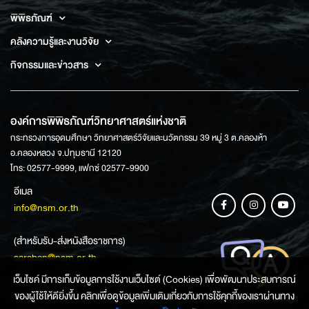
พิพิธภัณฑ์
คลังความรู้และงานวิจัย
กิจกรรมและข่าวสาร
องค์การพิพิธภัณฑ์วิทยาศาสตร์แห่งชาติ
กระทรวงการอุดมศึกษา วิทยาศาสตร์วิจัยและนวัตกรรม 39 หมู่ 3 ต.คลองห้า
อ.คลองหลวง จ.ปทุมธานี 12120
โทร: 02577-9999, แฟกซ์ 02577-9900
อีเมล
info@nsm.or.th
(สำหรับรับ-ส่งหนังสือราชการ)
saraban@nsm.or.th
เว็บไซค์ มีการเก็บข้อมูลการใช้งานเว็บไซต์ (Cookies) เพื่อพัฒนาประสบการณ์
ของผู้ใช้ให้ดียิ่งขึ้น คลิกเพื่อดูข้อมูลเพิ่มเติมเกี่ยวกับการใช้คุกกี้ของเราผ่านทาง
ช่องทางการสอบถามข้อมูล