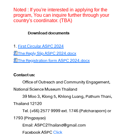
Noted : If you're interested in applying for the
program, You can inquire further through your
country's coordinator. (TBA)
Download documents
1.
First Circular ASPC 2024
Document
2. The Reply Slip ASPC 2024.docx
Document
3. The Registration form ASPC 2024.docx
Contact us:
Office of Outreach and Community Engagement,
National Science Museum Thailand
39 Moo 3, Klong 5, Khlong Luang, Pathum Thani,
Thailand 12120
Tel. (+66) 2577 9999 ext. 1746 (Patcharaporn) or
1793 (Pingpayao)
Email: ASPC2Thailand@gmail.com
Facebook ASPC
Click