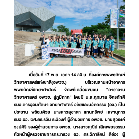
เมื่อวันที่ 17 พ.ย. เวลา 14.30 น. ที่องค์การพิพิธภัณฑ์
วิทยาศาสตร์แห่งชาติ(อพวช.) บริเวณลานหน้าอาคาร
พิพิธภัณฑ์วิทยาศาสตร์ จัดพิธีเคลื่อนขบวน “คาราวาน
วิทยาศาสตร์ อพวช. สู่ภูมิภาค” โดยมี น.ส.ศุภมาส อิศรภักดี
รมว.การอุดมศึกษา วิทยาศาสตร์ วิจัยและนวัตกรรม (อว.) เป็น
ประธาน พร้อมด้วย นางสาวสุชาดา แทนทรัพย์ เลขานุการ
รมว.อว. ผศ.ดร.รวิน ระวิวงศ์ ผู้อำนวยการ อพวช. นายสุวรงค์
วงษ์ศิริ รองผู้อำนวยการ อพวช. นางสาวสุณีย์ เลิศเพียรธรรม
หัวหน้าผู้ตรวจราชการกระทรวง อว. ดร.วิภารัตน์ ดีอ่อง ผู้