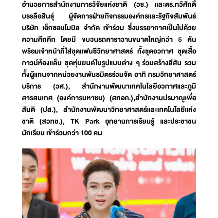
อำนวยการสำนักงานการวิจัยแห่งชาติ (วช.) และดร.ทวีศักดิ์
บรรลือสินธุ์ ผู้จัดการฝ่ายกิจกรรมองค์กรและรัฐกิจสัมพันธ์
บริษัท เอ็กซอนโมบิล จำกัด เข้าร่วม ซึ่งบรรยากาศเป็นไปด้วย
ความคึกคึก โดยมี ขบวนรถคาราวานขนาดใหญ่กว่า 5 คัน
พร้อมเจ้าหน้าที่ใส่ชุดแฟนซีวิทยาศาสตร์ ทั้งชุดอวกาศ ชุดเสื้อ
กาวน์ห้องแล็บ ชุดหุ่นยนต์ในรูปแบบต่าง ๆ ร่วมสร้างสีสัน รวม
ทั้งผู้แทนจากหน่วยงานพันธมิตรร่วมจัด อาทิ กรมวิทยาศาสตร์
บริการ (วศ.), สํานักงานพัฒนาเทคโนโลยีอวกาศและภูมิ
สารสนเทศ (องค์การมหาชน) (สทอภ.),สำนักงานปรมาณูเพื่อ
สันติ (ปส.), สำนักงานพัฒนาวิทยาศาสตร์และเทคโนโลยีแห่ง
ชาติ (สวทช.), TK Park อุทยานการเรียนรู้ และประชาชน
นักเรียน เข้าร่วมกว่า 100 คน