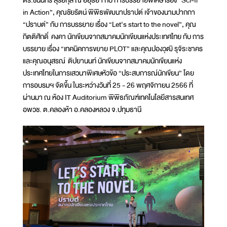
ดร.ชนินทร์ สุริยกุล ณ อยุธยา กับ การบรรยายพิเศษ เรื่อง “Sci-fi
in Action”, คุณชัยรัตน์ พิพิธพัฒนาปราปต์ เจ้าของนามปากกา
“ปราบต์” กับ การบรรยาย เรื่อง “Let's start to the novel”, คุณ
กิตติศักดิ์ คงคา นักเขียนจากสมาคมนักเขียนแห่งประเทศไทย กับ การ
บรรยาย เรื่อง “เทคนิคการขยาย PLOT” และคุณปองวุฒิ รุจิระชาคร
และคุณอนุสรณ์ ติปยานนท์ นักเขียนจากสมาคมนักเขียนแห่ง
ประเทศไทยในการเสวนาพิเศษหัวข้อ “ประสบการณ์นักเขียน” โดย
การอบรมฯ จัดขึ้น ในระหว่างวันที่ 25 - 26 พฤศจิกายน 2566 ที่
ผ่านมา ณ ห้อง IT Auditorium พิพิธภัณฑ์เทคโนโลยีสารสนเทศ
อพวช. ต.คลองห้า อ.คลองหลวง จ.ปทุมธานี