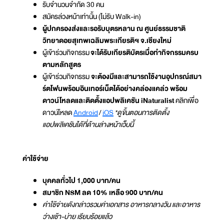
รับจำนวนจำกัด 30 คน
สมัครล่วงหน้าเท่านั้น (ไม่รับ Walk-in)
ผู้ปกครองส่งและรอรับบุตรหลาน ณ ศูนย์ธรรมชาติ
วิทยาดอยสุเทพเฉลิมพระเกียรติฯ จ.เชียงใหม่
ผู้เข้าร่วมกิจกรรม
จะได้รับเกียรติบัตรเมื่อทำกิจกรรมครบ
ตามหลักสูตร
ผู้เข้าร่วมกิจกรรม
จะต้องมีและสามารถใช้งานอุปกรณ์สมา
ร์ตโฟนพร้อมอินเทอร์เน็ตได้อย่างคล่องแคล่ว พร้อม
ดาวน์โหลดและติดตั้งแอปพลิเคชัน iNaturalist
คลิกเพื่อ
ดาวน์โหลด
Android
/
‎iOS
*ดูขั้นตอนการติดตั้ง
แอปพลิเคชันได้ที่ด้านล่างหน้าเว็บนี้
ค่าใช้จ่าย
บุคคลทั่วไป 1,000 บาท/คน
สมาชิก NSM ลด 10% เหลือ 900 บาท/คน
ค่าใช้จ่ายดังกล่าวรวมค่าเอกสาร อาหารกลางวัน และอาหาร
ว่างเช้า-บ่าย เรียบร้อยแล้ว