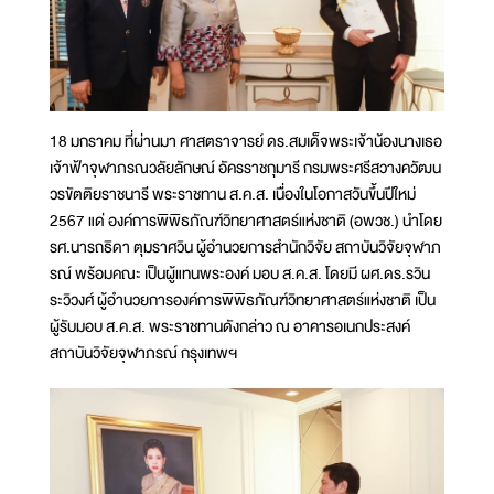
18 มกราคม ที่ผ่านมา ศาสตราจารย์ ดร.สมเด็จพระเจ้าน้องนางเธอ
เจ้าฟ้าจุฬาภรณวลัยลักษณ์ อัครราชกุมารี กรมพระศรีสวางควัฒน
วรขัตติยราชนารี พระราชทาน ส.ค.ส. เนื่องในโอกาสวันขึ้นปีใหม่
2567 แด่ องค์การพิพิธภัณฑ์วิทยาศาสตร์แห่งชาติ (อพวช.) นำโดย
รศ.นารถธิดา ตุมราศวิน ผู้อำนวยการสำนักวิจัย สถาบันวิจัยจุฬาภ
รณ์ พร้อมคณะ เป็นผู้แทนพระองค์ มอบ ส.ค.ส. โดยมี ผศ.ดร.รวิน
ระวิวงศ์ ผู้อำนวยการองค์การพิพิธภัณฑ์วิทยาศาสตร์แห่งชาติ เป็น
ผู้รับมอบ ส.ค.ส. พระราชทานดังกล่าว ณ อาคารอเนกประสงค์
สถาบันวิจัยจุฬาภรณ์ กรุงเทพฯ