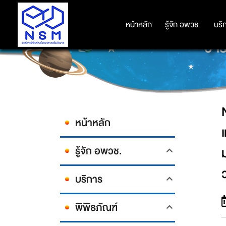
NSM ค้นพบ 5 พันธุ์สัตว์ชนิดใหม่ขอ
หางหนีบเดินดงสยาม – มดชมภูพวง –
หน้าหลัก
หน้าหลัก
รู้จัก อพวช.
รู้จัก อพวช.
บริ
บริ
วาร
หน้าหลัก
รู้จัก อพวช.
บริการ
พิพิธภัณฑ์