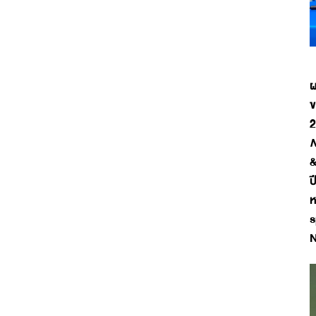
ผ
ข
2
N
&
ป
ห
s
N