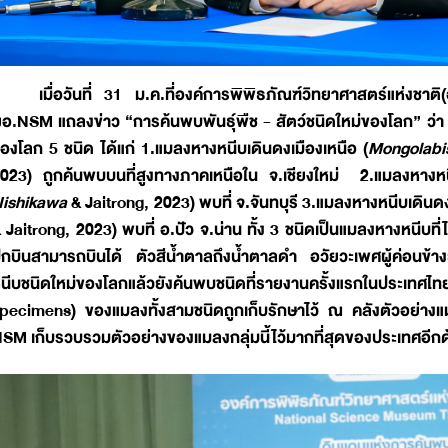
เมื่อวันที่ 31 ม.ค.ที่องค์การพิพิธภัณฑ์วิทยาศาสตร์แห่ง
อ.NSM แถลงข่าว “การค้นพบพันธุ์พืช - สัตว์ชนิดใหม่ของโลก” ว่า 
องโลก 5 ชนิด ได้แก่ 1.แมลงหางหนีบเดินดงเมืองเหนือ (
Mongolabi
023) ถูกค้นพบบนที่สูงทางภาคเหนือใน จ.เชียงใหม่ 2.แมลงหางหนี
ishikawa
& Jaitrong, 2023) พบที่ จ.จันทบุรี 3.แมลงหางหนีบเดิน
 Jaitrong, 2023) พบที่ อ.ปัว จ.น่าน ทั้ง 3 ชนิดเป็นแมลงหางหนีบที่ไม่
ีกบินสามารถบินได้ ตัวสีน้ำตาลถึงน้ำตาลดำ อวัยวะเพศผู้ค่อนข้
นีบชนิดใหม่ของโลกแล้วยังค้นพบชนิดที่รายงานครั้งแรกในประ
pecimens) ของแมลงทั้งสามชนิดถูกเก็บรักษาไว้ ณ คลังตัวอย่าง
SM เก็บรวบรวมตัวอย่างของแมลงกลุ่มนี้ไว้มากที่สุดของประเทศอีก