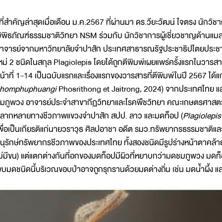
ที่สำคัญล่าสุดเมื่อเดือน ม.ค.2567 ที่ผ่านมา ดร.วียะวัฒน์ ใจตรง นั
ิพิธภัณฑ์ธรรมชาติวิทยา NSM ร่วมกับ นักวิชาการผู้เชี่ยวชาญด้านแมลง 
าจารย์จากมหาวิทยาลัยจำปาสัก ประเทศสาธารณรัฐประชาธิปไตยประชาชน
หม่ 2 ชนิดในสกุล Plagiolepis โดยได้ถูกตีพิมพ์เผยแพร่ครั้งแรกในวาร
น้าที่ 1-14 เป็นฉบับแรกและเรื่องแรกของวารสารที่ตีพิมพ์ในปี 2567 ได้
homphuphuangi
Phosrithong et Jaitrong, 2024) จากประเทศไทย และ 
มภูพวง อาจารย์ประจำสาขากีฏวิทยาและโรคพืชวิทยา คณะเกษตรศาสตร
ลากหลายทางชีวภาพแขวงจำปาสัก สปป. ลาว และมดท็อป (
Plagiolepis
พื่อเป็นเกียรติแก่นายวราวุธ ศิลปอาชา อดีต รมว.ทรัพยากรธรรมชาติแล
นุรักษ์ทรัพยากรชีวภาพของประเทศไทย ทั้งสองชนิดมีรูปร่างหน้าตาคล้ายก
ม่มีขน) แต่แตกต่างกันที่อกของมดท็อปมีผิวที่หยาบกว่ามดชมภูพวง มดท็อป
บมดชนิดนี้บริเวณขอบป่าอาจถูกรุกรานด้วยมดต่างถิ่น เช่น มดน้ำผึ้ง 