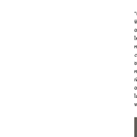
“
พ
อ
ใ
ห
c
ช
ห
เ
อ
ไ
พ